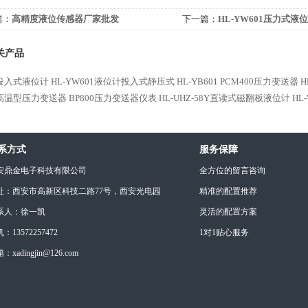
篇：
高精度液位传感器厂家批发
下一篇：
HL-YW601压力式液
关产品
投入式液位计
HL-YW601液位计投入式静压式
HL-YB601 PCM400压力变送器
H
1高温型压力变送器
BP800压力变送器仪表
HL-UHZ-58Y直读式磁翻板液位计
HL
系方式
服务保障
安鼎金电子科技有限公司
全方位的留言咨询
址：西安市高新区科技二路77号，西安光电园
精准的配置推荐
系人：徐一凯
灵活的配置方案
：13572257472
1对1贴心服务
：xadingjin@126.com