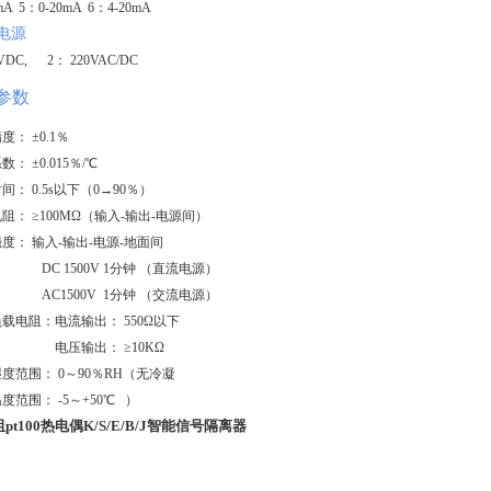
mA 5：0-20mA 6：4-20mA
电源
VDC, 2： 220VAC/DC
参数
精度：
±0.1％
系数：
±0.015％/℃
时间：
0.5s以下（0→90％）
电阻：
≥100MΩ
（
输入
-输出-电源间
）
强度：
输入
-输出-电源-地面间
DC 1500V 1分钟 （直流电源
）
AC1500V 1分钟 （交流电源）
负载电阻：电流输出：
550Ω以下
电压输出：
≥10KΩ
湿度范围：
0～90％RH（无冷凝
温度范围：
-5～+50℃
）
pt100热电偶K/S/E/B/J智能信号隔离器