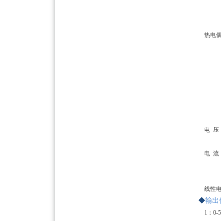
热电
电
压
电
流
线性
◆
输出
1：0-