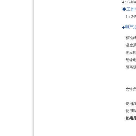
4：0-10
◆
工作
1：24
电气
◆
标准
温度
响应
绝缘
隔离
允许
使用
使用
热电阻