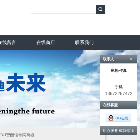
在线留言
在线商店
联系我们
联系人
座机/传真
手机
13572257472
在线客服
用心服务 成就你我
/E/B/J智能信号隔离器