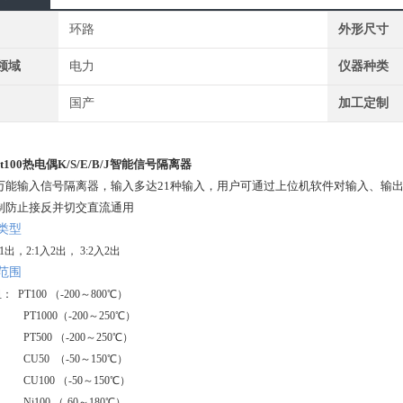
环路
外形尺寸
领域
电力
仪器种类
国产
加工定制
t100热电偶K/S/E/B/J智能信号隔离器
万能输入信号隔离器，输入多达21种输入，用户可通过上位机软件对输入、输
制防止接反并切交直流通用
类型
入1出，2:1入2出， 3:2入2出
范围
阻：
PT100 （-200～800℃）
PT1000（-200～250℃）
PT500 （-200～250℃）
CU50 （-50～150℃）
CU100 （-50～150℃）
Ni100 （-60～180℃）