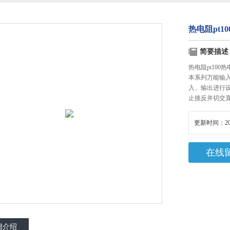
热电阻pt1
简要描述
热电阻pt100热
本系列万能输
入、输出进行
止接反并切交
更新时间：20
在线
细介绍