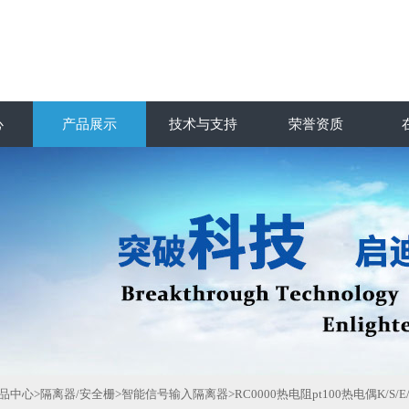
心
产品展示
技术与支持
荣誉资质
品中心
>
隔离器/安全栅
>
智能信号输入隔离器
>RC0000热电阻pt100热电偶K/S