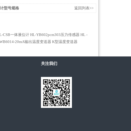
位计型号规格
返回列表>>
L-CSB一体液位计
HL-YB602pcm303压力传感器
HL -
-WB6014-20mA输出温度变送器
K型温度变送器
关注我们