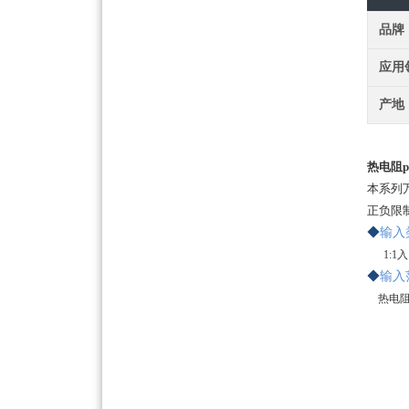
品牌
应用
产地
热电阻p
本系列
正负限
◆
输
入
1
:1
◆
输入
热电