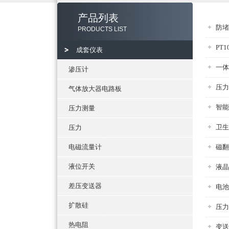
产品列表
防堵
PRODUCTS LIST
PT
成套仪表
一体
渗压计
压力
气体放大器电路板
智能
压力测量
卫生
压力
电磁流量计
磁翻
液位开关
液晶
差压变送器
电池
扩散硅
压力
热电阻
变送