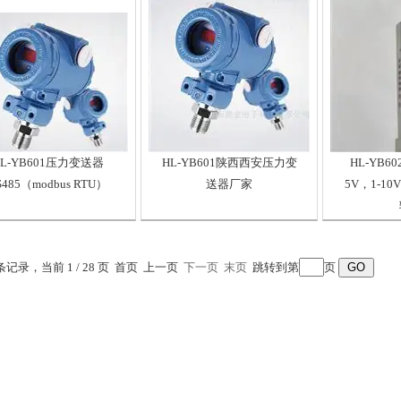
HL-YB601压力变送器
HL-YB601陕西西安压力变
HL-YB6
S485（modbus RTU）
送器厂家
5V，1-10V
 条记录，当前 1 / 28 页 首页 上一页
下一页
末页
跳转到第
页