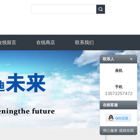
在线留言
在线商店
联系我们
联系人
座机
手机
13572257472
在线客服
用心服务 成就你我