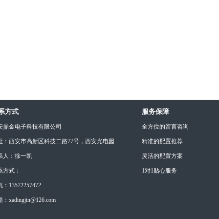
系方式
服务保障
安鼎金电子科技有限公司
全方位的留言咨询
址：西安市高新区科技二路77号，西安光电园
精准的配置推荐
系人：徐一凯
灵活的配置方案
系方式：
1对1贴心服务
：13572257472
：xadingjin@126.com