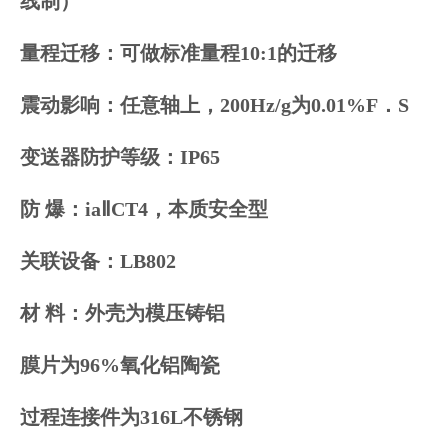
线制）
量程迁移：可做标准量程10:1的迁移
震动影响：任意轴上，200Hz/g为0.01%F．S
变送器防护等级：IP65
防 爆：iaⅡCT4，本质安全型
关联设备：LB802
材 料：外壳为模压铸铝
膜片为96%氧化铝陶瓷
过程连接件为316L不锈钢