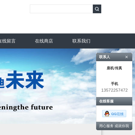
在线留言
在线商店
联系我们
联系人
座机/传真
手机
13572257472
在线客服
用心服务 成就你我