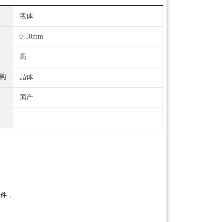
液体
0-50mm
高
构
晶体
国产
概述
元件，