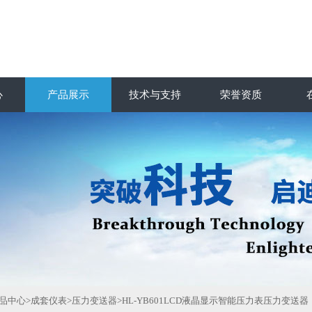
心
产品展示
技术与支持
荣誉资质
品中心
>
成套仪表
>
压力变送器
>HL-YB601LCD液晶显示智能压力表压力变送器