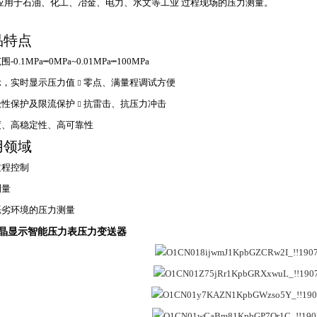
产品应用于石油、化工、冶金、电力、水文
品特点
-0.1MPa┅0MPa~0.01MPa┅100MPa
示，实时显示压力值
零点、满量程调试方便

极性保护及限流保护
抗雷击、抗压力冲击

度、高稳定性、高可靠性
用领域
过程控制
测量
恶劣环境的压力测量
液晶显示智能压力表压力变送器