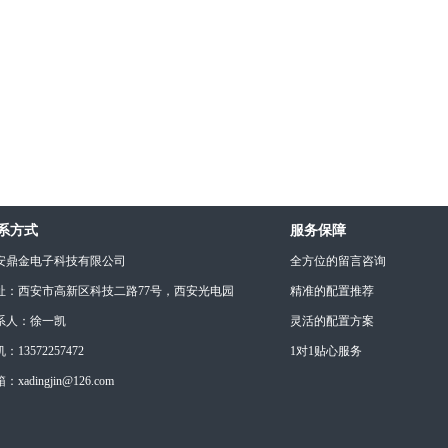
系方式
服务保障
安鼎金电子科技有限公司
全方位的留言咨询
址：西安市高新区科技二路77号，西安光电园
精准的配置推荐
系人：徐一凯
灵活的配置方案
：13572257472
1对1贴心服务
：xadingjin@126.com