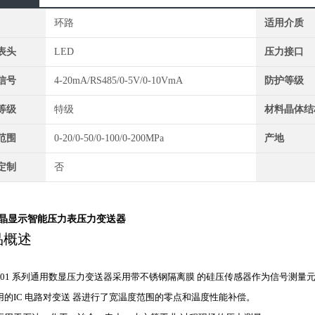
环路
适用介质
表头
LED
压力接口
信号
4-20mA/RS485/0-5V/0-10VmA
防护等级
等级
特级
材料晶体结
范围
0-20/0-50/0-100/0-200MPa
产地
定制
否
液晶显示智能压力表压力变送器
产品
B601 系列通用数显压力变送器采用带不锈钢隔离膜
的硅压传感器作为信号测量
用的IC 电路对变送 器进行了宽温度范围的零点和温度性能补偿。