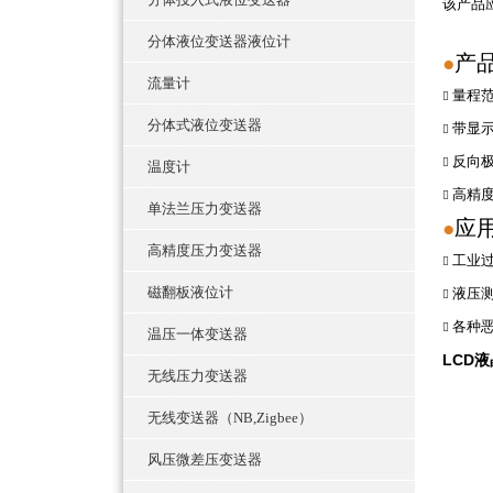
该
分体液位变送器液位计
产
●
流量计
量程范围

分体式液位变送器
带显

反向

温度计
高精

单法兰压力变送器
应
●
高精度压力变送器
工业

磁翻板液位计
液压

各种

温压一体变送器
LCD
无线压力变送器
无线变送器（NB,Zigbee）
风压微差压变送器