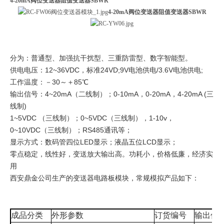
4-20mA阀位变送器阻值变送器SBWR
4-20mA阀位变送器阻值变送器SBWR
分为：普通型、加强抗干扰型、三重防雷型、数字智能型。
供电电压：
12~36VDC，标准24VD;9V电池供电/3.6V电池供电;
工作温度：－
30～＋85℃
输出信号：
4~20mA（二线制）；0-10mA，0-20mA，4-20mA (三
线制)
1~5VDC （三线制）；0~5VDC（三线制），1-10v，
0~10VDC（三线制）；RS485通讯等；
显示方式：数码管四位
LED显示；液晶五位LCD显示；
零点稳定，线性好，变送放大输出高。功耗小，价格低廉，经济实
用
西安鼎金公司生产的变送器电路板模块，常规模拟产品如下：
成品
分类
外形参数
订货编号
输出信