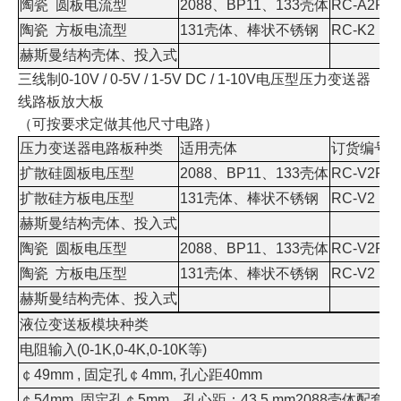
陶瓷
圆板电流型
2088、BP11、133壳体
RC-A2R
4
陶瓷
方板电流型
131壳体、棒状不锈钢
RC-K2
4
赫斯曼结构壳体、投入式
三线制
0-10V / 0-5V / 1-5V DC / 1-10V电压型压力变送器
线路板放大板
（可按要求定做其他尺寸电路）
压力变送器电路板种类
适用壳体
订货编号
扩散硅圆板电压型
2088、BP11、133壳体
RC-V2R
0
扩散硅方板电压型
131壳体、棒状不锈钢
RC-V2
0
赫斯曼结构壳体、投入式
陶瓷
圆板电压型
2088、BP11、133壳体
RC-V2R
0
陶瓷
方板电压型
131壳体、棒状不锈钢
RC-V2
0
赫斯曼结构壳体、投入式
液位变送板模块种类
电阻输入
(0-1K,0-4K,0-10K等)
￠
49mm , 固定孔￠4mm, 孔心距40mm
R
￠
54mm, 固定孔￠5mm，孔心距：43.5 mm2088壳体配套
R