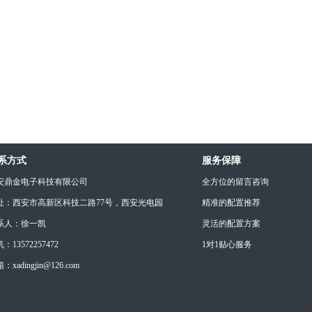
系方式
服务保障
安鼎金电子科技有限公司
全方位的留言咨询
址：西安市高新区科技二路77号，西安光电园
精准的配置推荐
系人：徐一凯
灵活的配置方案
：13572257472
1对1贴心服务
：xadingjin@126.com