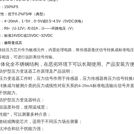
：150%FS
性：优于0.2%FS/年（典型）
4~20mA，1~5V，0~5V或0.5~4.5V（5VDC供电）
：Rt=（U-12V）/0.02A，U——环路电压（V）
：标准24VDC或15VDC~32VDC
接：赫斯曼或其
散硅压力芯片作为敏感元件，内置处理电路，将传感器毫伏信号转换成标准电压
等相连，可进行远距离信号传输。
一体化全不锈钢结构，在恶劣环境下可以长期使用。产品安装方便
防护型压力变送器工作原理及产品说明：
压力变送器工作时，压力信号作用于传感器，压力传感器将压力信号转换成
转换成与被测介质的压力成线性对应关系的4-20mA标准电流输出信号
干扰能力。
防护型压力变送器特点：
组温度补偿，使用温域宽；
性能*，可以测量多种介质；
散硅或陶瓷芯片，适用于不同压力场合测量；
抗冲击和抗干扰能力强；