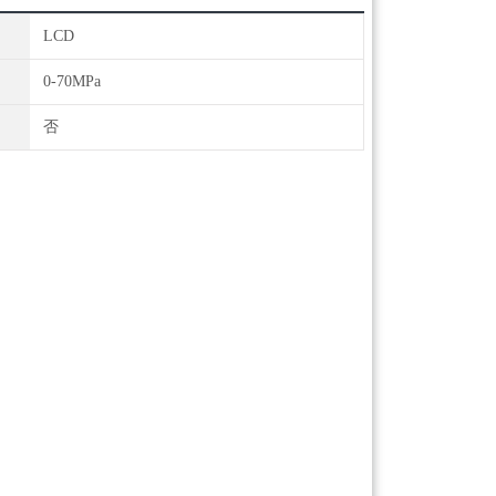
LCD
0-70MPa
否