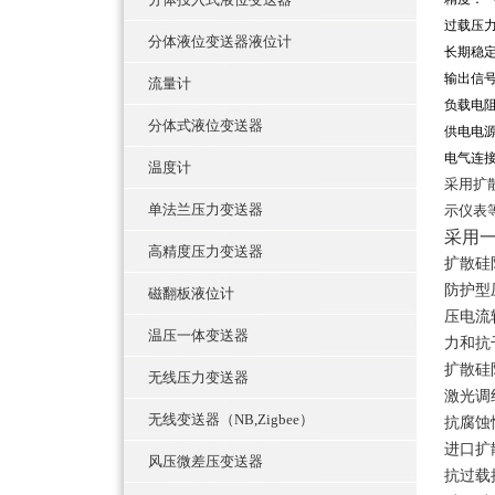
过载压力
分体液位变送器液位计
长期稳定
输出信号：
流量计
负载电阻
分体式液位变送器
供电电源
电气连
温度计
采用扩
单法兰压力变送器
示仪表
采用
高精度压力变送器
扩散硅
防护型
磁翻板液位计
压电流
温压一体变送器
力和抗
扩散硅
无线压力变送器
激光调
无线变送器（NB,Zigbee）
抗腐蚀
进口扩
风压微差压变送器
抗过载