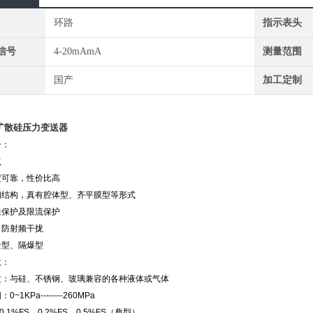
环路
指示表头
信号
4-20mAmA
测量范围
国产
加工定制
扩散硅压力变送器
介：
点
定可靠，性价比高
钢结构，真有腔体型、齐平膜型等形式
性保护及限流保护
、防射频干拢
全型、隔爆型
数：
质：与硅、不锈钢、玻璃兼容的各种液体或气体
~1KPa--------260MPa
.1%FS，0.2%FS，0.5%FS（典型）