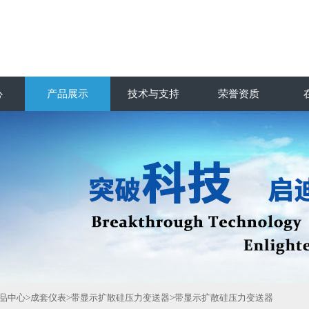
心
产品展示
技术与支持
荣誉资质
品中心
>
成套仪表
>
带显示扩散硅压力变送器
>带显示扩散硅压力变送器