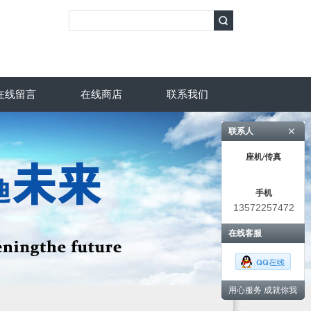
在线留言
在线商店
联系我们
联系人
座机/传真
手机
13572257472
在线客服
用心服务 成就你我