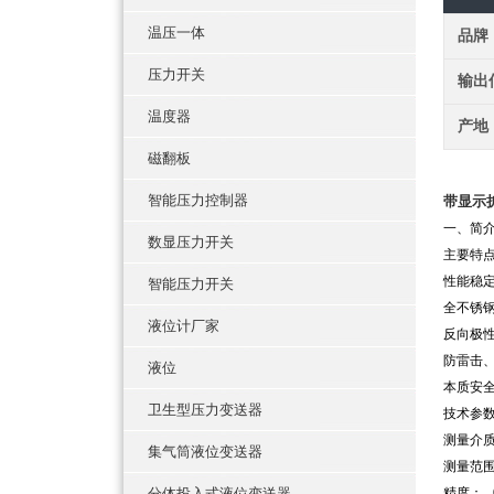
温压一体
品牌
压力开关
输出
温度器
产地
磁翻板
智能压力控制器
带显示
一、
简
数显压力开关
主要特
性能稳
智能压力开关
全不锈
液位计厂家
反向极
防雷击
液位
本质安
卫生型压力变送器
技术参
测量介
集气筒液位变送器
测量范围：0
分体投入式液位变送器
精度： 0