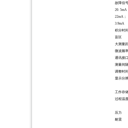
故
20. 5mA
22mA
；
3.9mA
积
大
微
通
测
调
显
工作
过程
压
力