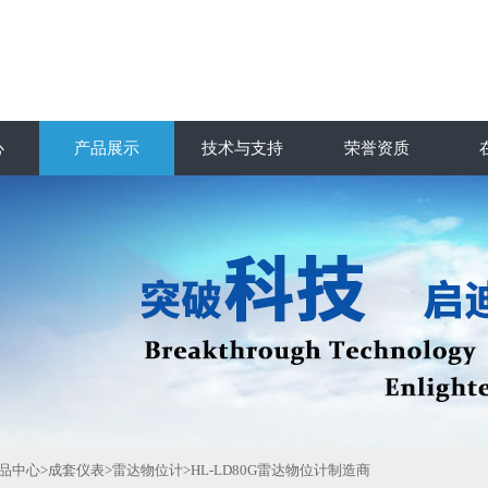
心
产品展示
技术与支持
荣誉资质
品中心
>
成套仪表
>
雷达物位计
>HL-LD80G雷达物位计制造商