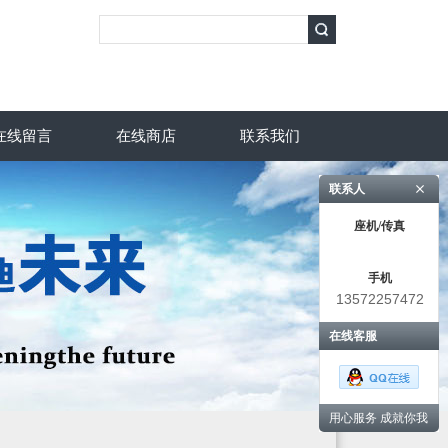
在线留言
在线商店
联系我们
联系人
座机/传真
手机
13572257472
在线客服
用心服务 成就你我