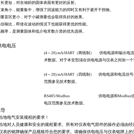
波长更短，对在倾斜的固体表面有更好的反射
。
波束角小，能量集中，增强了回波能力的同时又有利于避开干扰物
。
测量盲区更小，对于小罐测量也会取得良好的效果
。
高信噪比，即使在波动的情况下也能获得更优的性能
。
高频率，是测量固体和低介电常数介质的优先选择
。
供电电压
(4～20) mA/HART（两线制）
供电电源和输出电
术数据。对于本安型须在供电电源与仪表之间加一个
(4～20) mA/HART（四线制）
供电电源和电流信号
范围参见技术数据。
RS485/Modbus
供电电源和Modbu
电压范围参见技术数据
。
指导
当地电气安装规程的要求！
当地对人员健康和安全的规程要求。所有对仪表电气部件的操作必须由经
仪表的铭牌确保产品规格符合您的要求。请确保供电电压与仪表铭牌上的