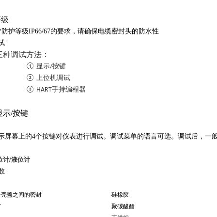
等级
*防护等级IP66/67的要求，请确保电缆密封头的防水性
试
三种调试方法：
①
显示/按键
②
上位机调试
③
HART手持编程器
显示/按键
示屏幕上的4个按键对仪表进行调试。调试菜单的语言可选。调试后，一
位计/液位计
数
和外壳盖之间的密封
硅橡胶
壳视窗
聚碳酸酯