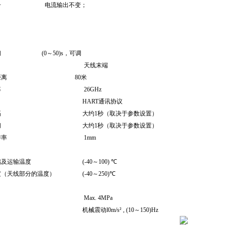
障信号
电流输出不变；
分时间
(0～50)s，可调
盲区
天线末端
测量距离
80米
波频率
26GHz
讯接口
HART通讯协议
量间隔
大约1秒（取决于参数设置）
整时间
大约1秒（取决于参数设置）
示分辨率
1mm
存储及运输温度
(-40～100)
℃
温度（天线部分的温度）
(-40～250)
℃
Max. 4MPa
耐震
机械震动l0m/s² , (10～150)Hz