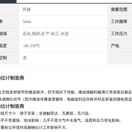
环路
测量范围
率
5mm
工作频率
领域
石化,制药,矿产,轻工,水泥
工作压力
温度
-40-250℃
产地
定制
否
物位计制造商
位天线发射较窄的微波脉冲，经天线向下传输
。
微波接触到被测介质表面后被反
换成物位信号（因为微波传播速度极快，电磁波到达目标并经反射返回接收器这
物位计制造商
天线尺寸小，便于安装
；
非接触雷达，无磨损，无污染
。
几乎不受腐蚀、泡沫影响
；
几乎不受大气中水蒸气、温度和压力变化影响
。
严重粉尘环境
对高频物位计
工作
影响不大。