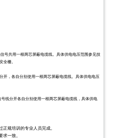
流信号共用一根两芯屏蔽电缆线。具体供电电压范围参见技
安全栅。
分开，各自分别使用
一根两芯屏蔽
电缆线。具体供电电压
s信号线分开各自分别使用一根
两芯
屏蔽电缆线，具体供电
过正规培训的专业人员完成。
要求
一
致。