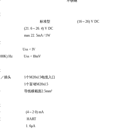
地端子
不锈钢
压
线制
标准型
(16～26) V DC
安型
(21. 6～26. 4) V DC
功耗
max 22. 5mA / 1W
波
100Hz
Uss
<
lV
0～100K) Hz
Uss
<
l0mV
缆参数
入口／插头
1个
M20xl.5电缆入口
个盲堵
M20xl.5
线端子
导线横截面
2.5
mm²
出参数
出信号
(4～2 0) mA
讯协议
HART
辨率
1. 6
μ
A