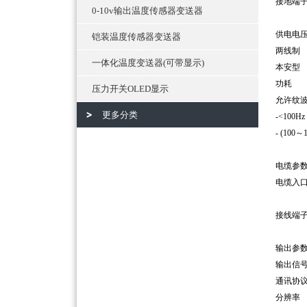
接
0-10v输出温度传感器变送器
供电电
铠装温度传感器变送器
两
一体化温度变送器(可带显示)
本
压力开关OLED显示
允许纹
更多分类
-<
- (10
电
电缆
1
接
输
输
通
分