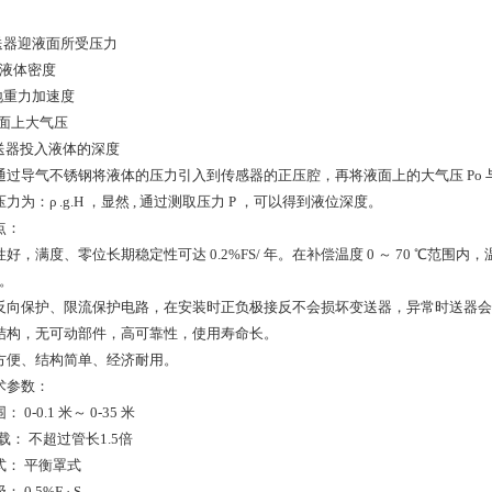
变送器迎液面所受压力
测液体密度
地重力加速度
液面上大气压
变送器投入液体的深度
通过导气不锈钢将液体的压力引入到传感器的正压腔，再将液面上的大气压 Po 
力为：ρ .g.H ，显然 , 通过测取压力 P ，可以得到液位深度。
点：
好，满度、零位长期稳定性可达 0.2%FS/ 年。在补偿温度 0 ～ 70 ℃范围内
 。
反向保护、限流保护电路，在安装时正负极接反不会损坏变送器，异常时送器会自
结构，无可动部件，高可靠性，使用寿命长。
方便、结构简单、经济耐用。
术参数：
 0-0.1 米～ 0-35 米
过载： 不超过管长1.5倍
式： 平衡罩式
 0.5%F · S