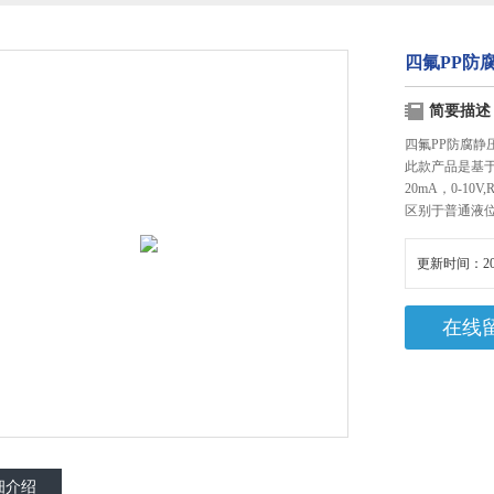
四氟PP防
简要描述
四氟PP防腐静
此款产品是基
20mA，0-10
区别于普通液
更新时间：20
在线
细介绍