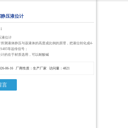
腐静压液位计
：
压液位计
于所测液体静压与该液体的高度成比例的原理，把液位转化成4-
V,RS485等远传信号；
位计的在于材质选用，可以耐酸碱
26-06-16 厂商性质：生产厂家 访问量：4821
留言