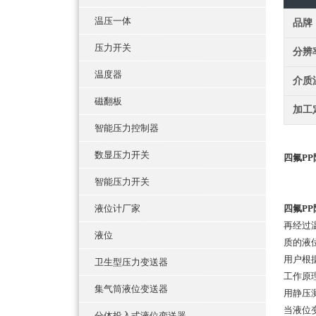
温压一体
品牌
压力开关
分辨
温度器
介质
磁翻板
加工
智能压力控制器
数显压力开关
四氟P
智能压力开关
液位计厂家
四氟P
再经过
液位
质的液
用户根
卫生型压力变送器
工作原
集气筒液位变送器
用静压
当液位变
分体投入式液位变送器