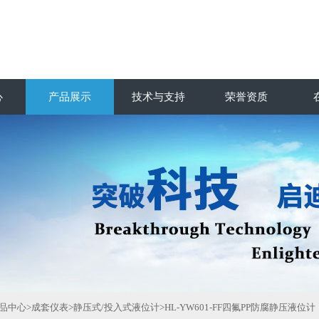
心
产品展示
技术与支持
荣誉资质
品中心
>
成套仪表
>
静压式/投入式液位计
>HL-YW601-FF四氟PP防腐静压液位计