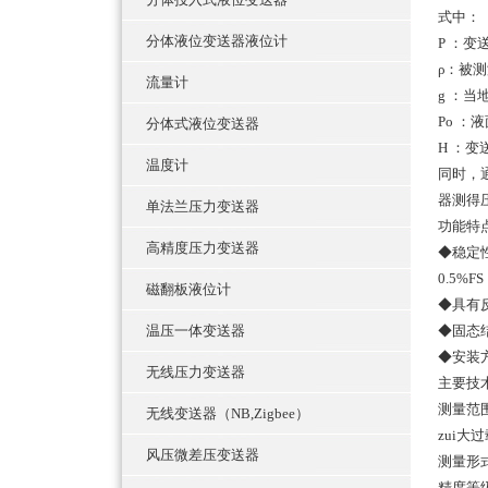
式中：
分体液位变送器液位计
P ：
ρ：被
流量计
g ：当
Po ：
分体式液位变送器
H ：
温度计
同时，
器测得压
单法兰压力变送器
功能特
高精度压力变送器
◆稳定性
0.5%FS
磁翻板液位计
◆具有
温压一体变送器
◆固态
◆安装
无线压力变送器
主要技
测量范围：
无线变送器（NB,Zigbee）
zui大
风压微差压变送器
测量形
精度等级：