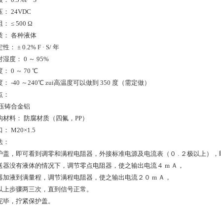
： 24VDC
 ≤ 500 Ω
质： 各种液体
 ± 0.2% F · S/ 年
湿度： 0 ～ 95%
 0 ～ 70 ℃
： -40 ～240℃ zui高温度可以做到 350 度（需定做）
点：
 压铸合金铝
构材料： 防腐材质（四氟，PP）
 M20×1.5
法：
护盖，即可看到调零和满程电阻器，外接标准电源及电流表（０ . ２极以上）
送器没有液体的情况下，调节零点电阻器，使之输出电流４ m Ａ，
器加液到满量程，调节满程电阻器，使之输出电流２０ m Ａ，
以上步骤两三次，直到信号正常。
完毕，拧紧保护盖。