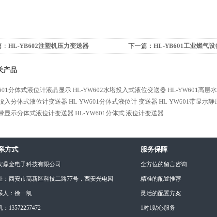
篇：
HL-YB602注塑机压力变送器
下一篇：
HL-YB601工业燃气
型防爆压力变送器
关产品
W601分体式液位计液晶显示
HL-YW602水塔投入式液位变送器
HL-YW601高
01投入分体式液位计变送器
HL-YW601分体式液位计 变送器
HL-YW601带显示
01带显示分体式液位计变送器
HL-YW601分体式 液位计变送器
系方式
服务保障
安鼎金电子科技有限公司
全方位的留言咨询
址：西安市高新区科技二路77号，西安光电园
精准的配置推荐
系人：徐一凯
灵活的配置方案
：13572257472
1对1贴心服务