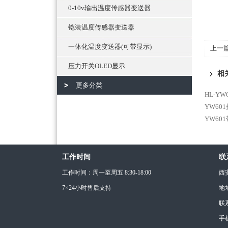
0-10v输出温度传感器变送器
铠装温度传感器变送器
一体化温度变送器(可带显示)
上一
压力开关OLED显示
相
更多分类
HL-Y
YW6
YW6
工作时间
联
工作时间：周一至周五 8:30-18:00
西
7×24小时售后支持
地
联
手机