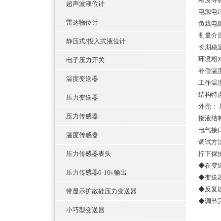
超声波液位计
电源电压
雷达物位计
负载电阻：
测量介
静压式/投入式液位计
长期稳定性：
环境相对
电子压力开关
补偿温度：
温度变送器
工作温度
结构特
压力变送器
外壳：
压力传感器
接液结
电气接口：
温度传感器
调试方
压力传感器表头
拧下保
◆在变
压力传感器0-10v输出
◆变送
◆反复
带显示扩散硅压力变送器
◆调节
小巧型变送器