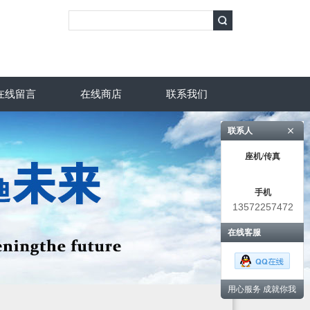
在线留言
在线商店
联系我们
联系人
座机/传真
手机
13572257472
在线客服
用心服务 成就你我