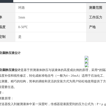
环路
测量范围
率
1mm
工作压力
温度
0-50℃
产地
定制
是
P防腐静压液位计
P防腐静压液位计
是基于所测液体静压与该液体的高度成比例的原理，采用*的隔
温度补偿和线性修正，转化成标准电信号（一般为4～20mA）适用于石油化工
位测量。精巧的结构，简单的调校和灵活的安装方式为用户轻松地使用提供了方便。4～
据需要任选。
理：
测量原理：
送器投入到被测液体中某一深度时，传感器迎液面受到的压力公式为：Ρ = ρ .g.H 