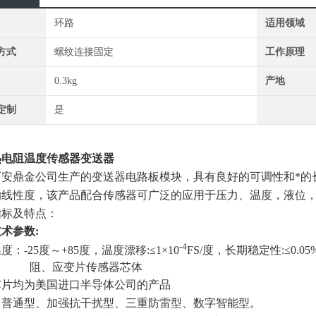
环路
适用领域
方式
螺纹连接固定
工作原理
0.3kg
产地
定制
是
热电阻温度传感器变送器
西安鼎金公司生产的变送器电路板模块，具有良好的可调性和*的
的线性度，该产品配合传感器可广泛的应用于压力、温度，液位
指标及特点：
术参数:
-4
度：-25度～+85度，温度漂移:≤1×10
FS/度，长期稳定性:≤0.0
阻、应变片传感器芯体
芯片均为美国进口半导体公司的产品
：普通型、加强抗干扰型、三重防雷型、数字智能型。