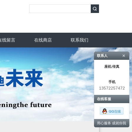
在线留言
在线商店
联系我们
联系人
座机/传真
手机
13572257472
在线客服
用心服务 成就你我