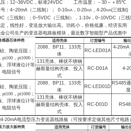
电压：
12~36VDC
，标准
24VDC
工作温度：－
30
～＋
85
℃
信号：
4~20mA
（二线制）；
0-10
，
0-20
，
4-20
(
三线制
)
mA
mA
mA
DC
（三线制）；
0~5VDC
（三线制），
1-10v
，
0~10VDC
（三线
稳定，线性好，变送放大输出高
。
功耗小，价格低廉，经济实用
鼎金公司生产的变送器电路板模块，
最近
数字智能型产品优惠中
传感器芯体种类
适用壳体
订货编号
输出
2088
、
BP11
、
133
壳
4-20mA
RC-LED01A
硅、陶瓷压阻；
体
，pt100，pt1000；
131
壳体、棒状不锈钢
板、浮球液位计等
RC-D01A
4-2
赫斯曼结构壳体、投入
电阻信号
式
2088
、
BP11
、
133
壳
RS485
通
RC-LED01D
硅、陶瓷压阻；
体
显
，pt100，pt1000；
131
壳体、棒状不锈钢
板、浮球液位计等
RC-D01D
RS48
赫斯曼结构壳体、投入
电阻信号
式
制
4-20mA
电流型压力变送器线路板（可按要求定做其他尺寸电路
压力放大板种类
适用壳体
订货编号
输出