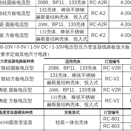
散硅圆板电流型
2088
、
BP11
、
133
壳体
RC-A2R
4-2
131
壳体、棒状不锈钢
散硅方板电流型
RC-K2
4-2
赫斯曼结构壳体、投入式
瓷
圆板电流型
2088
、
BP11
、
133
壳体
RC-A2R
4-2
131
壳体、棒状不锈钢
瓷
方板电流型
RC-K2
4-2
赫斯曼结构壳体、投入式
制
0-10V / 0-5V / 1-5V DC / 1-10V
电压型压力变送器线路板放大板
按要求定做其他尺寸电路）
力变送器电路板种类
适用壳体
订货编号
扩散硅圆板电压型
2088
、
BP11
、
133
壳体
RC-V2R
131
壳体、棒状不锈钢
扩散硅方板电压型
RC-V2
赫斯曼结构壳体、投入式
陶瓷
圆板电压型
2088
、
BP11
、
133
壳体
RC-V2R
131
壳体、棒状不锈钢
陶瓷
方板电压型
RC-V2
赫斯曼结构壳体、投入式
温度变送器模块种类
安装形式
订货编号
RC-801
pt100
圆形变送器
铠装一体化壳体
RC-803