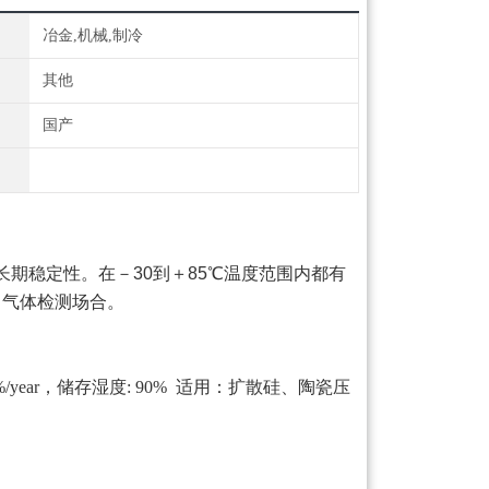
冶金,机械,制冷
其他
国产
长期稳定性。在－
30
到＋
85
℃温度范围内都有
，气体检测场合。
5%/year，储存湿度: 90% 适用：扩散硅、陶瓷压