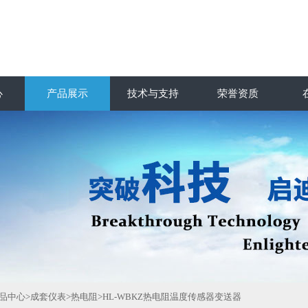
心
产品展示
技术与支持
荣誉资质
品中心
>
成套仪表
>
热电阻
>HL-WBKZ热电阻温度传感器变送器