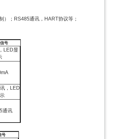
制）；
RS485
通讯，
HART
协议等；
信号
，
LED
显
示
0mA
讯，
LED
示
5
通讯
）
信号