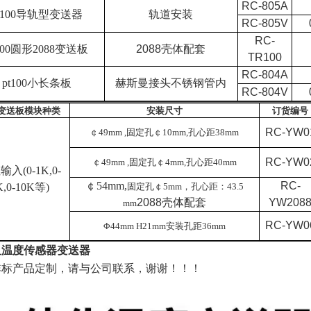
RC-805A
t100
导轨型变送器
轨道安装
RC-805V
RC-
100
圆形2088变送板
2088
壳体配套
TR100
RC-804A
pt100
小长条板
赫斯曼接头不锈钢管内
RC-804V
变送板模块种类
安装尺寸
订货编号
RC-YW0
￠49mm ,固定孔￠10mm,孔心距38mm
RC-YW0
￠49mm ,固定孔￠4mm,孔心距40mm
入(0-1K,0-
￠54mm,
RC-
K,0-10K等)
固定孔￠5mm，孔心距：43.5
2088
壳体配套
YW208
mm
RC-YW0
Φ44mm H21mm安装孔距36mm
阻温度传感器变送器
非标产品定制，请与公司联系，谢谢！！！