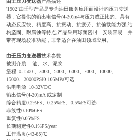
由壬压力变送器
产品描述
'1502’由壬型产品是专为油田服务应用而设计的压力变送
器，它提供的输出电信号(4-20)m4与压力成正比的。具有
动态反应快、精度高、抗振动、抗疲劳、抗偏载能力强;结
构坚固、耐腐蚀等特点;产品采用球面密封，安装容易，并
带有现场校准功能，非常适合在油田领域应用。
由壬压力变送器
技术参数
被测介质
油、水、泥浆
堡程
0-1500 、3000、5000、6000、7000、10000、
15000、20000PSI0-105MPa可选
供电电源
10-32VDC
输出信号
(4-20)mA 或定制
综合精度
0.2%FS、0.25%FS、0.5%FS可选
非线性
0.10%6FS
重复性
0.05%FS
长期稳定性
0.1%FS/year
工作温度
(-43-85)℃