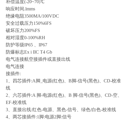
补偿温度
(-20~70)℃
响应时间
.lmms
绝缘电阻
3500MA/100VDC
安全过载压力
150%6FS
破坏压力
200%FS
相对湿度
0-100%RH
防护等级
IP65 、IP67
防爆标志
Ex i IIC T4 Gb
电气连接航空接插件或直接出线
电气连接
接插件
:
1、四芯插件:A脚_电源(红色)、B脚-信号(黑色)、CD-校准
线
2、六芯插件:A 脚-电源(红色)、B 脚-信号(黑色)、CD-空、
EF-校准线
3、直接出线:红色-电源、黑色-信号、绿色/白色-校准线
4、两芯接插件:1脚:电源2脚:信号