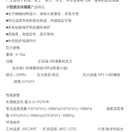
广泛适用于石油、化工、电力、水文、等管道各种气体，液体的差压测量。
小型差压传感器
产品特点
■全不锈钢结构设计，体积小质量轻，安装方便
■经过温度补偿和老化筛选，性能稳定可靠
■具有短路保护和反极性保护
■高精度，高稳定性，高可靠性
■外壳防护等级IP65
压力参数
量程 0~3bar
过载 正压端
2倍满量程压力
负压端
1 倍满量程或1MPa(取最小值)
静压 ≤20MPa 压力类型 差压 压力连接 NPT 1/4外螺纹
精度±0.5%FS
性能参数
长期稳定性 最大±0.3%FS/年
零点温度系数 0.05%FS/C(≤100kPa);0.03%FS/C(>100kPa)
满度温度系
数 0.05%FS/C(≤100kPa);
0.03%FS/C(>100kPa)
环境条件
工作温度 -30℃-80℃
贮存温度 -40℃~125℃
介质 制冷剂或水