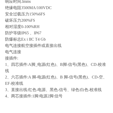
响应时间
.lmms
绝缘电阻
3500MA/100VDC
安全过载压力
150%6FS
破坏压力
200%FS
相对湿度
0-100%RH
防护等级
IP65 、IP67
防爆标志
Ex i IIC T4 Gb
电气连接航空接插件或直接出线
电气连接
接插件
:
1、四芯插件:A脚_电源(红色)、B脚-信号(黑色)、CD-校准
线
2、六芯插件:A 脚-电源(红色)、B 脚-信号(黑色)、CD-空、
EF-校准线
3、直接出线:红色-电源、黑色-信号、绿色/白色-校准线
4、两芯接插件:1脚:电源2脚:信号