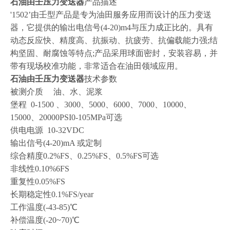
石油由壬压力变送器
产品描述
'1502’由壬型产品是专为油田服务应用而设计的压力变送
器，它提供的输出电信号(4-20)m4与压力成正比的。具有
动态反应快、精度高、抗振动、抗疲劳、抗偏载能力强;结
构坚固、耐腐蚀等特点;产品采用球面密封，安装容易，并
带有现场校准功能，非常适合在油田领域应用。
石油由壬压力变送器
技术参数
被测介质
油、水、泥浆
堡程
0-1500 、3000、5000、6000、7000、10000、
15000、20000PSI0-105MPa可选
供电电源
10-32VDC
输出信号
(4-20)mA 或定制
综合精度
0.2%FS、0.25%FS、0.5%FS可选
非线性
0.10%6FS
重复性
0.05%FS
长期稳定性
0.1%FS/year
工作温度
(-43-85)℃
补偿温度
(-20~70)℃