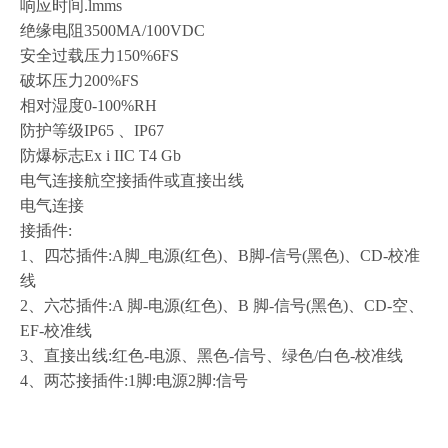
响应时间
.lmms
绝缘电阻
3500MA/100VDC
安全过载压力
150%6FS
破坏压力
200%FS
相对湿度
0-100%RH
防护等级
IP65 、IP67
防爆标志
Ex i IIC T4 Gb
电气连接航空接插件或直接出线
电气连接
接插件
:
1、四芯插件:A脚_电源(红色)、B脚-信号(黑色)、CD-校准
线
2、六芯插件:A 脚-电源(红色)、B 脚-信号(黑色)、CD-空、
EF-校准线
3、直接出线:红色-电源、黑色-信号、绿色/白色-校准线
4、两芯接插件:1脚:电源2脚:信号