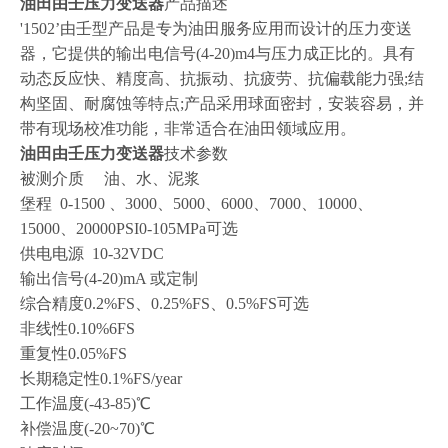
油田由壬压力变送器
产品描述
'1502’由壬型产品是专为油田服务应用而设计的压力变送
器，它提供的输出电信号(4-20)m4与压力成正比的。具有
动态反应快、精度高、抗振动、抗疲劳、抗偏载能力强;结
构坚固、耐腐蚀等特点;产品采用球面密封，安装容易，并
带有现场校准功能，非常适合在油田领域应用。
油田由壬压力变送器
技术参数
被测介质
油、水、泥浆
堡程
0-1500 、3000、5000、6000、7000、10000、
15000、20000PSI0-105MPa可选
供电电源
10-32VDC
输出信号
(4-20)mA 或定制
综合精度
0.2%FS、0.25%FS、0.5%FS可选
非线性
0.10%6FS
重复性
0.05%FS
长期稳定性
0.1%FS/year
工作温度
(-43-85)℃
补偿温度
(-20~70)℃