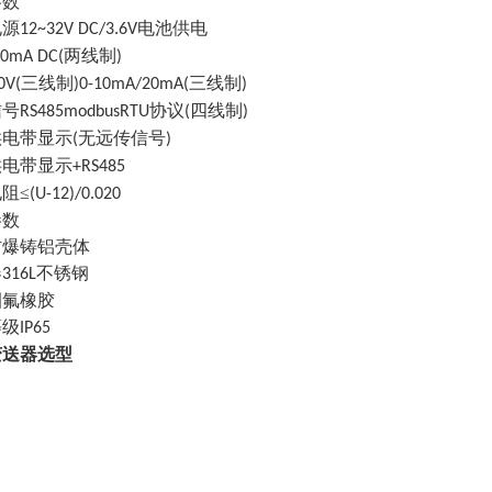
参数
电源
电池供电
12~32V DC/3.6V
两线制
0mA DC(
)
三线制
三线制
0V(
)0-10mA/20mA(
)
信号
协议
四线制
RS485modbusRTU
(
)
供电带显示
无远传信号
(
)
供电带显示
+RS485
电阻
≤
(U-12)/0.020
参数
防爆铸铝壳体
器
不锈钢
316L
圈氟橡胶
等级
IP65
变送器选型