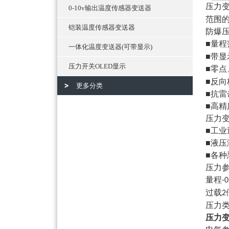
压力
0-10v输出温度传感器变送器
范围
铠装温度传感器变送器
防爆
■量程
一体化温度变送器(可带显示)
■带
压力开关OLED显示
■零
■反
更多分类
■抗
■高
压力
■工业
■液压
■各
压力
量程
-
过载
2
压力
压力