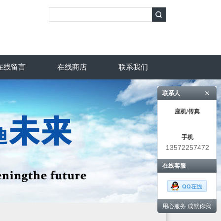
在线留言
在线商店
联系我们
联系人
座机/传真
手机
13572257472
在线客服
用心服务 成就你我