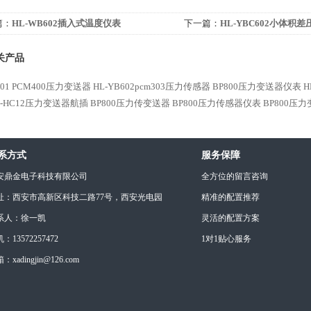
篇：
HL-WB602插入式温度仪表
下一篇：
HL-YBC602小体积
关产品
601 PCM400压力变送器
HL-YB602pcm303压力传感器
BP800压力变送器仪表
H
02-HC12压力变送器航插
BP800压力传变送器
BP800压力传感器仪表
BP800压
系方式
服务保障
安鼎金电子科技有限公司
全方位的留言咨询
址：西安市高新区科技二路77号，西安光电园
精准的配置推荐
系人：徐一凯
灵活的配置方案
：13572257472
1对1贴心服务
：xadingjin@126.com