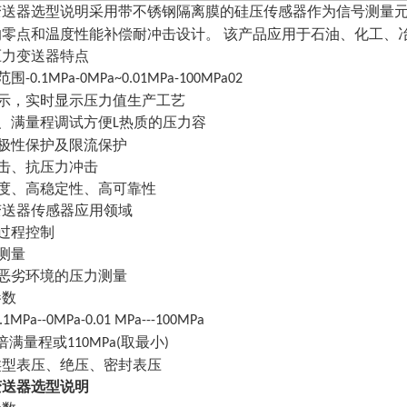
变送器选型说明采用带不锈钢隔离膜的硅压传感器作为信号测量
的零点和温度性能补偿耐冲击设计
。
该产品应用于石油、化工、
压力变送器特点
范围
-0.1MPa-0MPa~0.01MPa-100MPa02
显示，实时显示压力值生产工艺
点、满量程调试方便
热质的压力容
L
向极性保护及限流保护
雷击、抗压力冲击
精度、高稳定性、高可靠性
变送器传感器应用领域
过程控制
测量
种恶劣环境的压力测量
参数
0.1MPa--0MPa-0.01 MPa---100MPa
倍满量程或
取最小
110MPa(
)
类型表压、绝压、密封表压
变送器选型说明