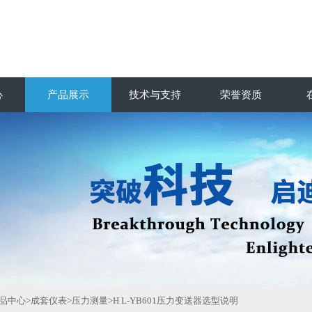
心
产品展示
技术与支持
荣誉资质
品中心
>
成套仪表
>
压力测量
>H L-YB601压力变送器选型说明