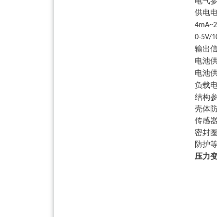
电气
供电
4mA~2
0-5V/1
输出
电池
电池
负载
结构
壳体
传感
密封
防护
压力