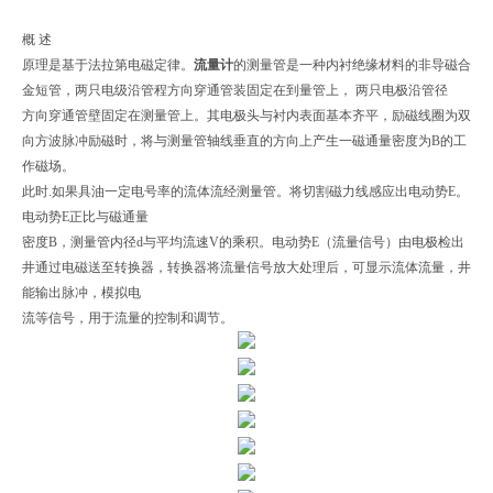
概 述
原理是基于法拉第电磁定律。
流量计
的测量管是一种内衬绝缘材料的非导磁合
金短管，两只电级沿管程方向穿通管装固定在到量管上， 两只电极沿管径
方向穿通管壁固定在测量管上。其电极头与衬内表面基本齐平，励磁线圈为双
向方波脉冲励磁时，将与测量管轴线垂直的方向上产生一磁通量密度为B的工
作磁场。
此时.如果具油一定电号率的流体流经测量管。将切割磁力线感应出电动势E。
电动势E正比与磁通量
密度B，测量管内径d与平均流速V的乘积。电动势E（流量信号）由电极检出
井通过电磁送至转换器，转换器将流量信号放大处理后，可显示流体流量，井
能输出脉冲，模拟电
流等信号，用于流量的控制和调节。