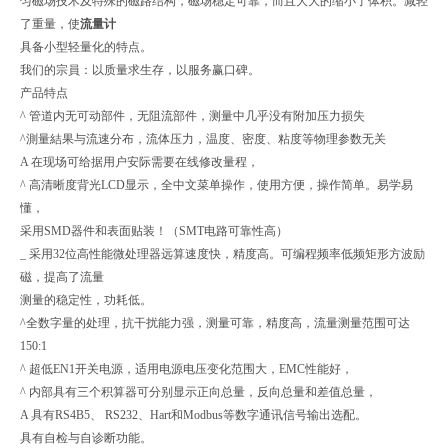
匀磁场技术及特殊的磁路结构，磁场稳定可靠，而且大大的缩小了体积。减轻
了重量，使
流量计
具备小型轻量化的特点。
我们的宗員：以质量求生存，以服务赢口碑。
产品特点
^ 管道内无可动部件，无阻流部件，测量中几乎没有附加压力损失
^測量結果与流速分布，流体压力，温度、密度、粘度等物理参数无关
A 在现场可给据用户安际需要在线修改量程，
^ 高清晰度背光LCD显示，全中文菜单操作，使用方便，操作简单。易学易
懂，
采用SMD器件和表面贴装！（SMT电路可靠性高）
_ 采用32位高性能微处理器远算速度快，精度高。可编程频率低频矩形方波励
磁，提高了流量
测量的稳定性，功耗低。
^全数字量的处理，抗干扰能力强，测量可靠，精度高，流量测量范围可达
150:1
^ 超低EN1开关电源，适用电源电压变化范围大，EMC性能好，
^ 内部具有三个积算器可分别显示正向总量，反向总量和差值总量，
A 具有RS4B5、 RS232、Hart和Modbus等数字通讯信号输出选配。
具有自检与自诊断功能。