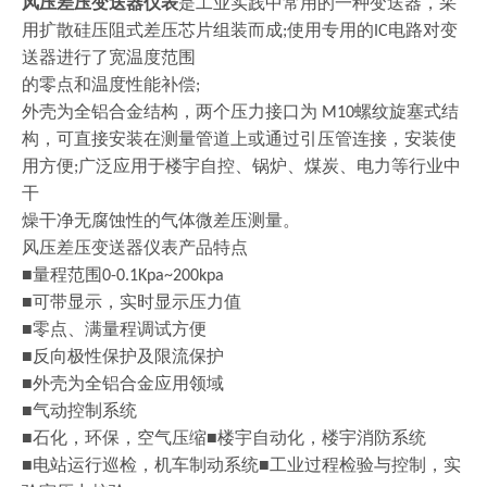
风压差压变送器仪表
是工业实践中常用的一种变送器，采
用扩散硅压阻式差压芯片组装而成
使用专用的
电路对变
;
IC
送器进行了宽温度范围
的零点和温度性能补偿
;
外壳为全铝合金结构，两个压力接口为
螺纹旋塞式结
M10
构，可直接安装在测量管道上或通过引压管连接，安装使
用方便
广泛应用于楼宇自控、锅炉、煤炭、电力等行业中
;
干
燥干净无腐蚀性的气体微差压测量。
风压差压变送器仪表
产品特点
■量程范围
0-0.1Kpa~200kpa
■可带显示，实时显示压力值
■零点、满量程调试方便
■反向极性保护及限流保护
■外壳为全铝合金应用领域
■气动控制系统
■石化，环保，空气压缩■楼宇自动化，楼宇消防系统
■电站运行巡检，机车制动系统■工业过程检验与控制，实