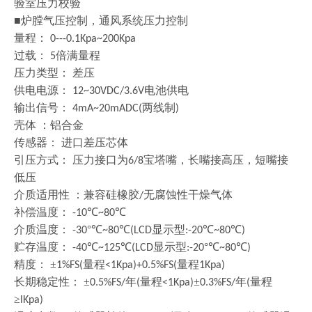
验室压力校验
■炉膛气压控制，通风系统压力控制
量程：
0---0.1Kpa~200Kpa
过载：
倍满量程
5
压力类型：
差压
供电电源：
电池供电
12~30VDC/3.6V
输出信号：
两线制
4mA~20mADC(
)
壳体
：铝合金
传感器：
进口差压芯体
引压方式：
压力接口为
宝塔嘴，长嘴接高压，短嘴接
6/8
低压
介质适用性
：兼容硅橡胶
无腐蚀性干燥气体
/
补偿温度：
℃
℃
-10
~80
介质温度：
°℃
℃
显示型
℃
℃
-30
~80
(LCD
:-20
~80
)
贮存温度：
℃
℃
显示型
°℃
℃
-40
~125
(LCD
:-20
~80
)
精度：
±
量程
量程
1%FS(
<1Kpa)+0.5%FS(
1Kpa)
长期稳定性：
±
年
量程
±
年
量程
0.5%FS/
(
<1Kpa)
0.3%FS/
(
≥
lKpa)