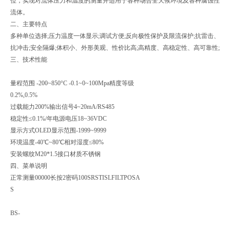
位，实现对流体压力和温度的测量并适用于各种场合全天候环境及各种腐蚀性
流体。
二、主要特点
多种单位选择;压力温度一体显示;调试方便;反向极性保护及限流保护;抗雷击、
抗冲击;安全隔爆;体积小、外形美观、性价比高;高精度、高稳定性、高可靠性;
三、技术性能
量程范围 -200~850°C -0.1~0~100Mpa精度等级
0.2%,0.5%
过载能力200%输出信号4~20mA/RS485
稳定性≤0.1%/年电源电压18~36VDC
显示方式OLED显示范围-1999~9999
环境温度-40℃~80℃相对湿度≤80%
安装螺纹M20*1.5接口材质不锈钢
四、菜单说明
正常测量00000长按2密码100SRSTISLFILTPOSA
S
BS-