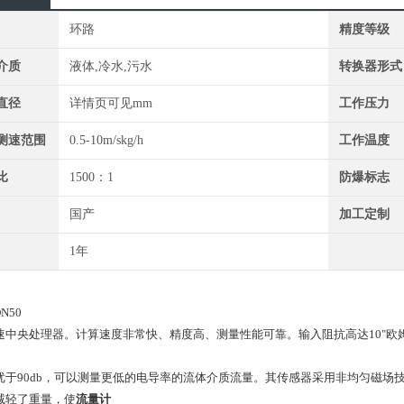
环路
精度等级
介质
液体,冷水,污水
转换器形式
直径
详情页可见mm
工作压力
测速范围
0.5-10m/skg/h
工作温度
比
1500：1
防爆标志
国产
加工定制
1年
LLD-DN50
速中央处理器。计算速度非常快、精度高、测量性能可靠。输入阻抗高达10"欧姆，共
优于90db，可以测量更低的电导率的流体介质流量。其传感器采用非均匀磁场
减轻了重量，使
流量计