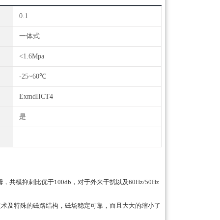
0.1
一体式
<1.6Mpa
-25~60℃
ExmdIICT4
是
模抑刺比优于100db，对于外来干扰以及60Hz/50Hz
技术及特殊的磁路结构，磁场稳定可靠，而且大大的缩小了