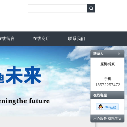
在线留言
在线商店
联系我们
联系人
座机/传真
手机
13572257472
在线客服
用心服务 成就你我