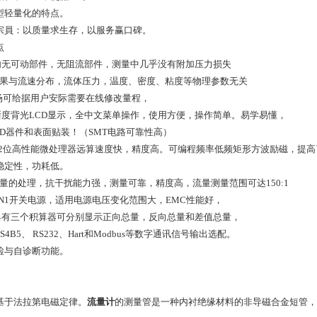
型轻量化的特点。
宗員：以质量求生存，以服务赢口碑。
点
道内无可动部件，无阻流部件，测量中几乎没有附加压力损失
結果与流速分布，流体压力，温度、密度、粘度等物理参数无关
现场可给据用户安际需要在线修改量程，
清晰度背光LCD显示，全中文菜单操作，使用方便，操作简单。易学易懂，
MD器件和表面贴装！（SMT电路可靠性高）
用32位高性能微处理器远算速度快，精度高。可编程频率低频矩形方波励磁，提高
稳定性，功耗低。
字量的处理，抗干扰能力强，测量可靠，精度高，流量测量范围可达150:1
低EN1开关电源，适用电源电压变化范围大，EMC性能好，
部具有三个积算器可分别显示正向总量，反向总量和差值总量，
RS4B5、 RS232、Hart和Modbus等数字通讯信号输出选配。
检与自诊断功能。
基于法拉第电磁定律。
流量计
的测量管是一种内衬绝缘材料的非导磁合金短管，