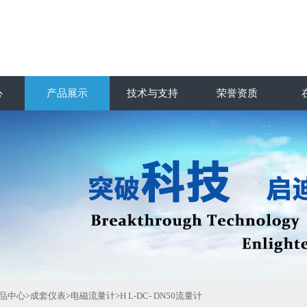
心
产品展示
技术与支持
荣誉资质
品中心
>
成套仪表
>
电磁流量计
>H L-DC- DN50流量计