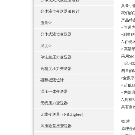
具备小
分体液位变送器液位计
我们的
产品特
流量计
^ 管
分体式液位变送器
^測量
A 在
温度计
^ 高
采用S
单法兰压力变送器
_ 采
高精度压力变送器
测量的
^全数
磁翻板液位计
^ 超
温压一体变送器
^ 内
A 具有
无线压力变送器
具有自
无线变送器（NB,Zigbee）
概 述
风压微差压变送器
原理是