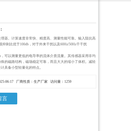
：
处理器。计算速度非常快、精度高、测量性能可靠。输入阻抗高
模抑刺比优于100db，对于外来干扰以及60Hz/50Hz干干扰
db，可以测量更低的电导率的流体介质流量。其传感器采用非均
特殊的磁路结构，磁场稳定可靠，而且大大的缩小了体积。减轻
量计具备小型轻量化的特点。
25-06-17 厂商性质：生产厂家 访问量：1259
留言