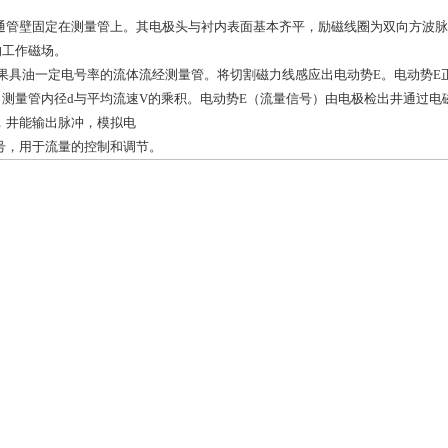
通管壁固定在测量管上。其电极头与衬内表面基本齐平，励磁线圈为双向方波脉
的工作磁场。
如果具油一定电号率的流体流经测量管。将切割磁力线感应出电动势E。电动势E
，测量管内径d与平均流速V的乘积。电动势E（流量信号）由电极检出井通过
，井能输出脉冲，模拟电
号，用于流量的控制和调节。