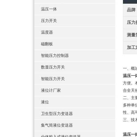
温压一体
品牌
压力开关
压力
温度器
测量
磁翻板
加工
智能压力控制器
数显压力开关
一、概
温压一体
智能压力开关
方便。
液位计厂家
合全天
二、主
液位
多种单
性、高
卫生型压力变送器
三、技
集气筒液位变送器
温压一体
分体投入式液位变送器