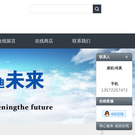
在线留言
在线商店
联系我们
联系人
座机/传真
手机
13572257472
在线客服
用心服务 成就你我