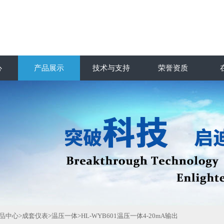
心
产品展示
技术与支持
荣誉资质
品中心
>
成套仪表
>
温压一体
>HL-WYB601温压一体4-20mA输出