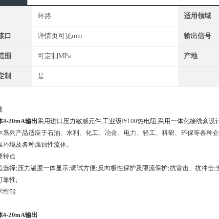
环路
适用领域
接口
详情页可见mm
输出信号
范围
可定制MPa
产地
定制
是
述
4-20mA输出
采用进口压力敏感元件,工业级Pt100热电阻,采用一体化接线
本系列产品适应于石油、
水利、化工、冶金、电力、轻工、科研、环保等各种企
候环境及各种腐蚀性流体。
要特点
位选择;压力温度一体显示;调试方便;反向极性保护及限流保护;抗雷击、抗冲击
可靠性;
术性能
4-20mA输出