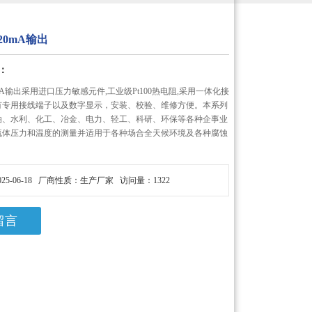
20mA输出
：
mA输出采用进口压力敏感元件,工业级Pt100热电阻,采用一体化接
有专用接线端子以及数字显示，安装、校验、维修方便。本系列
油、水利、化工、冶金、电力、轻工、科研、环保等各种企事业
流体压力和温度的测量并适用于各种场合全天候环境及各种腐蚀
25-06-18 厂商性质：生产厂家 访问量：1322
留言