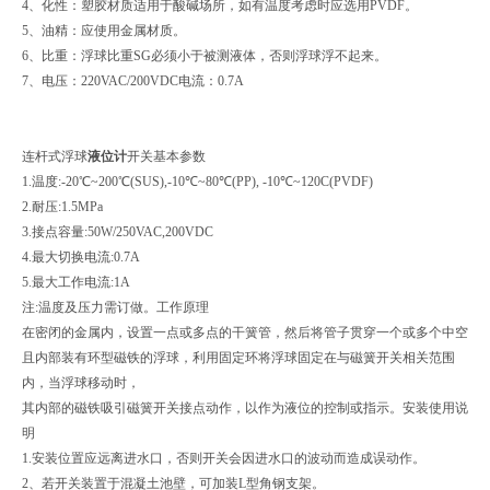
4、化性：塑胶材质适用于酸碱场所，如有温度考虑时应选用PVDF。
5、油精：应使用金属材质。
6、比重：浮球比重SG必须小于被测液体，否则浮球浮不起来。
7、电压：220VAC/200VDC电流：0.7A
连杆式浮球
液位计
开关基本参数
1.温度:-20℃~200℃(SUS),-10℃~80℃(PP), -10℃~120C(PVDF)
2.耐压:1.5MPa
3.接点容量:50W/250VAC,200VDC
4.最大切换电流:0.7A
5.最大工作电流:1A
注:温度及压力需订做。工作原理
在密闭的金属内，设置一点或多点的干簧管，然后将管子贯穿一个或多个中空
且内部装有环型磁铁的浮球，利用固定环将浮球固定在与磁簧开关相关范围
内，当浮球移动时，
其内部的磁铁吸引磁簧开关接点动作，以作为液位的控制或指示。安装使用说
明
1.安装位置应远离进水口，否则开关会因进水口的波动而造成误动作。
2、若开关装置于混凝土池壁，可加装L型角钢支架。