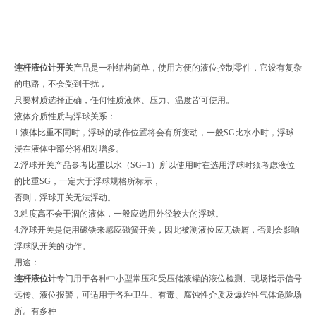
连杆液位计开关
产品是一种结构简单，使用方便的液位控制零件，它设有复杂
的电路，不会受到干扰，
只要材质选择正确，任何性质液体、压力、温度皆可使用。
液体介质性质与浮球关系：
1.液体比重不同时，浮球的动作位置将会有所变动，一般SG比水小时，浮球
浸在液体中部分将相对增多。
2.浮球开关产品参考比重以水（SG=1）所以使用时在选用浮球时须考虑液位
的比重SG，一定大于浮球规格所标示，
否则，浮球开关无法浮动。
3.粘度高不会干涸的液体，一般应选用外径较大的浮球。
4.浮球开关是使用磁铁来感应磁簧开关，因此被测液位应无铁屑，否则会影响
浮球队开关的动作。
用途：
连杆液位计
专门用于各种中小型常压和受压储液罐的液位检测、现场指示信号
远传、液位报警，可适用于各种卫生、有毒、腐蚀性介质及爆炸性气体危险场
所。有多种