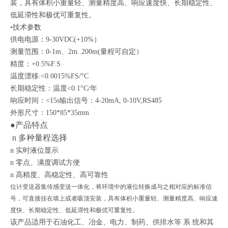
装，具有体积小重量轻、测量精度高、响应速度快、长期稳定性、
低延滞性和极优可重复性。
•技术参数
供电电源：9-30VDC(+10%）
测量范围：0-1m、2m..200m(量程可自定）
精度：+0.5%F.S
温度漂移:<0.0015%FS/°C
长期稳定性：温度<0.1°C/年
响应时间：<15s输出信号：4-20mA, 0-10V,RS485
外形尺寸：150*85*35mm
●产品特点
n 多种量程选择
n 实时液位显示
n 零点、满度调试方便
n 高精度、高稳定性、高可靠性
位计变送器
集传感变送一体化，将环境中的液位转换成与之相对应的标准信
号，可直接挂在墙上或者吸顶安装，具有体积小重量轻、测量精度高、响应速
度快、长期稳定性、低延滞性和极优可重复性。
该产品适用于石油化工、冶金、电力、制药、供排水等 系 统和其