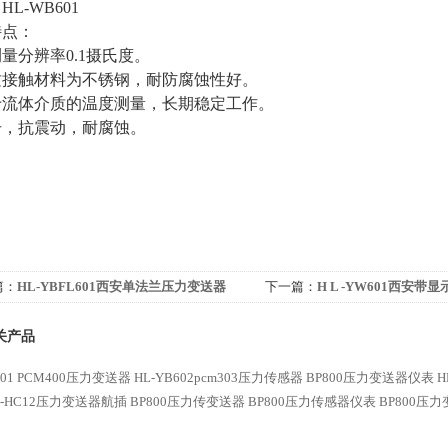
：
HL-WB601
特点：
测量分辨率
0.1
摄氏度。
质接触材料为不锈钢，耐防腐蚀性好。
于流体介质的温度测量，长期稳定工作。
击，抗震动，耐腐蚀。
篇：
HL-YBFL601西安单法兰压力变送器
下一篇：
H L -YW601西安
式
关产品
601 PCM400压力变送器
HL-YB602pcm303压力传感器
BP800压力变送器仪表
H
02-HC12压力变送器航插
BP800压力传变送器
BP800压力传感器仪表
BP800压