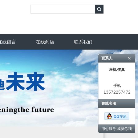
在线留言
在线商店
联系我们
联系人
座机/传真
手机
13572257472
在线客服
用心服务 成就你我