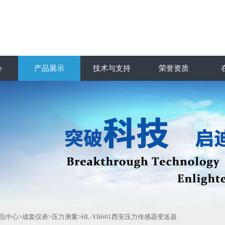
心
产品展示
技术与支持
荣誉资质
品中心
>
成套仪表
>
压力测量
>HL-YB601西安压力传感器变送器