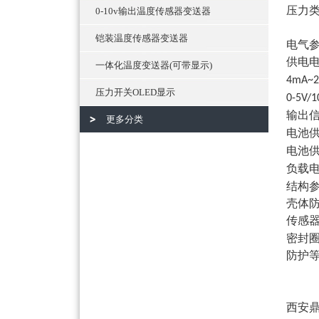
压力
0-10v输出温度传感器变送器
铠装温度传感器变送器
电气
供电
一体化温度变送器(可带显示)
4mA~2
压力开关OLED显示
0-5V/1
输出
更多分类
电池
电池
负载
结构
壳体
传感
密封
防护
西安