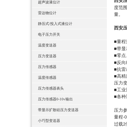
西安
超声波液位计
度范
雷达物位计
量。
静压式/投入式液位计
西安
电子压力开关
■量程
温度变送器
■带
■零
压力变送器
■反
压力传感器
■抗
■高
温度传感器
压力
压力传感器表头
■工业
■各
压力传感器0-10v输出
带显示扩散硅压力变送器
压力
量程
-
小巧型变送器
过载
2