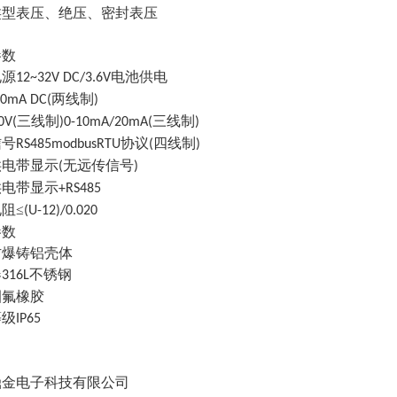
类型表压、绝压、密封表压
参数
电源
电池供电
12~32V DC/3.6V
两线制
0mA DC(
)
三线制
三线制
0V(
)0-10mA/20mA(
)
信号
协议
四线制
RS485modbusRTU
(
)
供电带显示
无远传信号
(
)
供电带显示
+RS485
电阻
≤
(U-12)/0.020
参数
防爆铸铝壳体
器
不锈钢
316L
圈氟橡胶
等级
IP65
鼎金电子科技有限公司