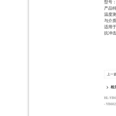
型号
产品
温度
与介
适用
抗冲
上一
相
HL-YB
- YB6