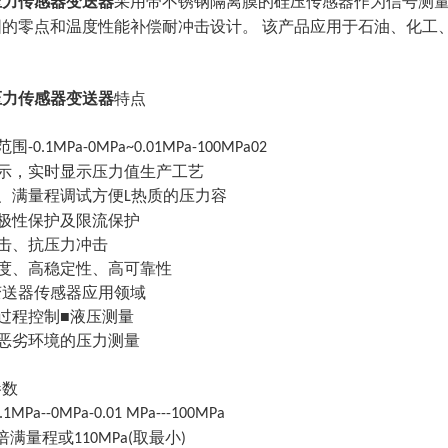
压力传感器变送器
采用带不锈钢隔离膜的硅压传感器作为信号测
围的零点和温度性能补偿耐冲击设计
。
该产品应用于石油、化工
压力传感器变送器
特点
范围
-0.1MPa-0MPa~0.01MPa-100MPa02
显示，实时显示压力值生产工艺
点、满量程调试方便
热质的压力容
L
向极性保护及限流保护
雷击、抗压力冲击
精度、高稳定性、高可靠性
变送器传感器应用领域
过程控制■液压测量
种恶劣环境的压力测量
参数
0.1MPa--0MPa-0.01 MPa---100MPa
倍满量程或
取最小
110MPa(
)