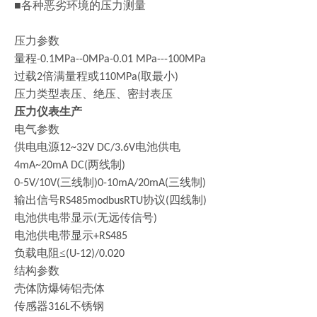
■各种恶劣环境的压力测量
压力参数
量程
-0.1MPa--0MPa-0.01 MPa---100MPa
过载
倍满量程或
取最小
2
110MPa(
)
压力类型表压、绝压、密封表压
压力仪表生产
电气参数
供电电源
电池供电
12~32V DC/3.6V
两线制
4mA~20mA DC(
)
三线制
三线制
0-5V/10V(
)0-10mA/20mA(
)
输出信号
协议
四线制
RS485modbusRTU
(
)
电池供电带显示
无远传信号
(
)
电池供电带显示
+RS485
负载电阻
≤
(U-12)/0.020
结构参数
壳体防爆铸铝壳体
传感器
不锈钢
316L