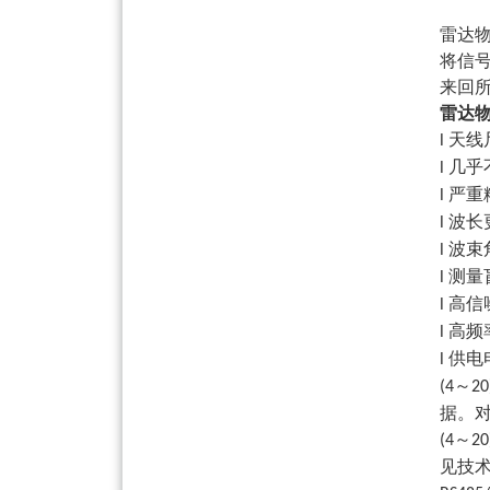
雷达
将信
来回
雷达
天线
l
几乎
l
严重
l
波长
l
波束
l
测量
l
高信
l
高频
l
供电
l
～
(4
20
据。
～
(4
20
见技