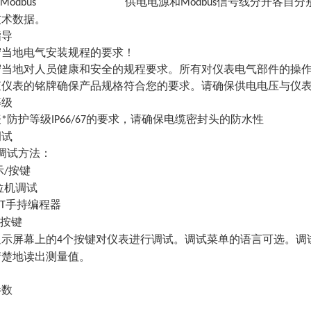
供电电源和
信号线分开各自分
485/Modbus
Modbus
技术数据。
指导
守当地电气安装规程的要求！
守当地对人员健康和安全的规程要求。所有对仪表电气部件的操
查仪表的铭牌确保产品规格符合您的要求。请确保供电电压与仪
等级
表
防护等级
的要求，请确保电缆密封头的防水性
*
IP66/67
调试
调试方法：
示
按键
/
位机调试
手持编程器
T
按键
显示屏幕上的
个按键对仪表进行调试。调试菜单的语言可选。调
4
清楚地读出测量值。
参数