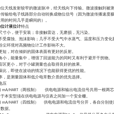
物位天线发射较窄的微波脉冲，经天线向下传输。微波接触到被
号传输给电子线路部分自动转换成物位信号（因为微波传播速度
所用的时间几乎是瞬间的）。
物位计液位计
特点
尺寸小，便于安装；非接触雷达，无磨损，无污染。
不受腐蚀、泡沫影响；几乎不受大气中水蒸气、温度和压力变化
粉尘环境对高频物位计工作影响不大。
更短，对在倾斜的固体表面有更好的反射。
角小，能量集中，增强了回波能力的同时又有利于避开干扰物。
盲区更小，对于小罐测量也会取得良好的效果。
噪比，即使在波动的情况下也能获得更优的性能。
率，是测量固体和低介电常数介质的优先选择。
电压
（两线制） 供电电源和输出电流信号共用一根两芯
) mA/HART
对于本安型须在供电电源与仪表之间加一个安全栅。
（四线制） 供电电源和电流信号分开，各自分别使
) mA/HART
术数据。