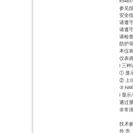
RS
参见
安全
请遵
请遵
请检
防护
本仪
仪表
三种
l
① 显
② 上
③
HAR
显示
l
/
通过
非常
技术
外
壳