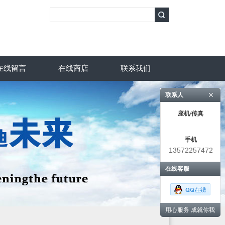
在线留言
在线商店
联系我们
联系人
座机/传真
手机
13572257472
在线客服
用心服务 成就你我