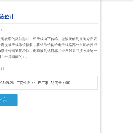
液位计
：
发射较窄的微波脉冲，经天线向下传输。微波接触到被测介质表
来再次被天线系统接收，将信号传输给电子线路部分自动转换成
为微波传播速度极快，电磁波到达目标并经反射返回接收器这一
间几乎是瞬间的）。
位计
25-09-26 厂商性质：生产厂家 访问量：982
留言