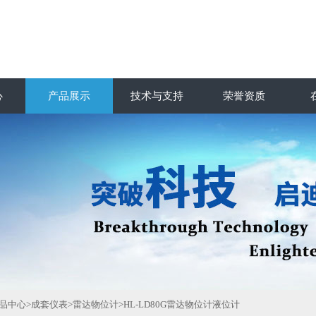
心
产品展示
技术与支持
荣誉资质
品中心
>
成套仪表
>
雷达物位计
>HL-LD80G雷达物位计液位计