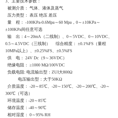
3、主要技术参数：
被测介质： 气体、液体及蒸气
压力类型： 表压 绝压 差压
量 程： -100KPa-0.6Mpa～60 Mpa，0～±10KPa～
±100KPa间任意可选
输 出：4～20mA（二线制）、0～5VDC、0～10VDC、
0.5～4.5VDC（三线制） 综合精度： ±0.1%FS（量程
10MPa以上）、±0.25%FS、±0.5%FS
供 电： 24V Dc（9～36VDC）
绝缘电阻： ≥1000 MΩ/100VDC
负载电阻: 电流输出型：ZUI大800Ω
电压输出型：大于50KΩ
介质温度： -20～85℃、-20～150℃、-20～200℃、-20～
300℃（可选）
环境温度：-20～85℃
储存温度：-40～90℃
相对湿度： 0～95% RH