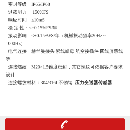
密封等级：IP65/IP68
过载能力： 150%FS
响应时间：≤10mS
稳 定 性：≤±0.15%FS/年
振动影响：≤±0.15%FS/年（机械振动频率20Hz～
1000Hz）
电气连接：赫丝曼接头 紧线螺母 航空接插件 四线屏蔽线
等
连接螺纹：M20×1.5锥度密封，其它螺纹可依据客户要求
设计
连接螺纹材料：304/316L不锈钢
压力变送器传感器