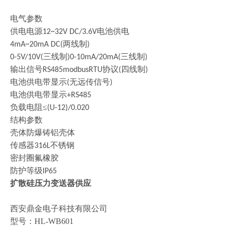
电气参数
供电电源
电池供电
12~32V DC/3.6V
两线制
4mA~20mA DC(
)
三线制
三线制
0-5V/10V(
)0-10mA/20mA(
)
输出信号
协议
四线制
RS485modbusRTU
(
)
电池供电带显示
无远传信号
(
)
电池供电带显示
+RS485
负载电阻
≤
(U-12)/0.020
结构参数
壳体防爆铸铝壳体
传感器
不锈钢
316L
密封圈氟橡胶
防护等级
IP65
扩散硅压力变送器供应
西安鼎金电子科技有限公司
型号：
HL-WB601