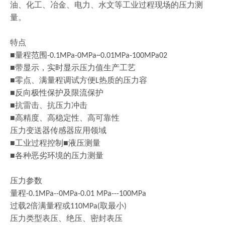
油、化工、冶金、电力、水文等工业过程现场的压力测
量。
特点
■量程范围
-0.1MPa-0MPa~0.01MPa-100MPa02
■带显示，实时显示压力值生产工艺
■零点、满量程调试方便
热质的压力容
L
■反向极性保护及限流保护
■抗雷击、抗压力冲击
■高精度、高稳定性、高可靠性
压力变送器传感器应用领域
■工业过程控制■液压测量
■各种恶劣环境的压力测量
压力参数
量程
-0.1MPa--0MPa-0.01 MPa---100MPa
过载
倍满量程或
取最小
2
110MPa(
)
压力类型表压、绝压、密封表压