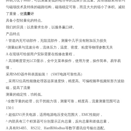
抑制力优于90db，可以测量更低的电导率的流体介质流量。其传感器采用非均
匀磁场技术及特殊的磁路结构，磁场稳定可靠，而且大大的缩小了体积。减轻
了重量，使
流量计
具备小型轻量化的特点。
我们的宗員：以质量求生存，以服务赢口碑。
产品特点
^ 管道内无可动部件，无阻流部件，测量中几乎没有附加压力损失
^測量結果与流速分布，流体压力，温度、密度、粘度等物理参数无关
A 在现场可给据用户安际需要在线修改量程，
^ 高清晰度背光LCD显示，全中文菜单操作，使用方便，操作简单。易学易
懂，
采用SMD器件和表面贴装！（SMT电路可靠性高）
_ 采用32位高性能微处理器远算速度快，精度高。可编程频率低频矩形方波励
磁，提高了流量
测量的稳定性，功耗低。
^全数字量的处理，抗干扰能力强，测量可靠，精度高，流量测量范围可达
150:1
^ 超低EN1开关电源，适用电源电压变化范围大，EMC性能好，
^ 内部具有三个积算器可分别显示正向总量，反向总量和差值总量，
A 具有RS4B5、 RS232、Hart和Modbus等数字通讯信号输出选配。