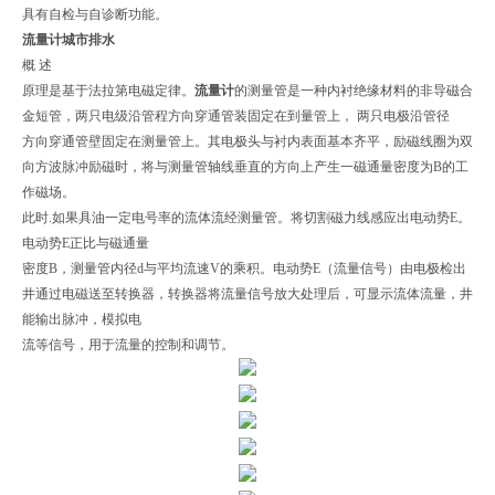
具有自检与自诊断功能。
流量计城市排水
概 述
原理是基于法拉第电磁定律。
流量计
的测量管是一种内衬绝缘材料的非导磁合
金短管，两只电级沿管程方向穿通管装固定在到量管上， 两只电极沿管径
方向穿通管壁固定在测量管上。其电极头与衬内表面基本齐平，励磁线圈为双
向方波脉冲励磁时，将与测量管轴线垂直的方向上产生一磁通量密度为B的工
作磁场。
此时.如果具油一定电号率的流体流经测量管。将切割磁力线感应出电动势E。
电动势E正比与磁通量
密度B，测量管内径d与平均流速V的乘积。电动势E（流量信号）由电极检出
井通过电磁送至转换器，转换器将流量信号放大处理后，可显示流体流量，井
能输出脉冲，模拟电
流等信号，用于流量的控制和调节。