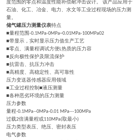
度范围的零点和温度性能补偿耐冲击设计
。
该产品应用于
石油、化工、冶金、电力、水文等工业过程现场的压力测
量。
储气罐压力测量仪表
特点
■量程范围
-0.1MPa-0MPa~0.01MPa-100MPa02
■带显示，实时显示压力值生产工艺
■零点、满量程调试方便
热质的压力容
L
■反向极性保护及限流保护
■抗雷击、抗压力冲击
■高精度、高稳定性、高可靠性
压力变送器传感器应用领域
■工业过程控制■液压测量
■各种恶劣环境的压力测量
压力参数
量程
-0.1MPa--0MPa-0.01 MPa---100MPa
过载
倍满量程或
取最小
2
110MPa(
)
压力类型表压、绝压、密封表压
电气参数