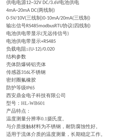
供电电源
电池供电
12~32V DC/3.6V
两线制
4mA~20mA DC(
)
三线制
三线制
0-5V/10V(
)0-10mA/20mA(
)
输出信号
协议
四线制
RS485modbusRTU
(
)
电池供电带显示
无远传信号
(
)
电池供电带显示
+RS485
负载电阻
≤
(U-12)/0.020
结构参数
壳体防爆铸铝壳体
传感器
不锈钢
316L
密封圈氟橡胶
防护等级
IP65
西安鼎金电子科技有限公司
型号：
HL-WB601
产品特点：
温度测量分辨率
0.1
摄氏度。
与介质接触材料为不锈钢，耐防腐蚀性好。
适用于流体介质的温度测量，长期稳定工作。