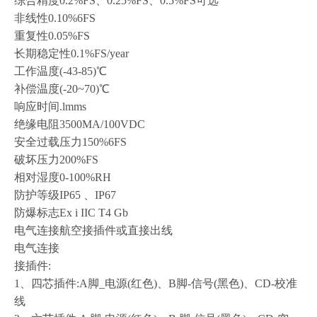
综合精度
0.2%FS、0.25%FS、0.5%FS可选
非线性
0.10%6FS
重复性
0.05%FS
长期稳定性
0.1%FS/year
工作温度
(-43-85)℃
补偿温度
(-20~70)℃
响应时间
.lmms
绝缘电阻
3500MA/100VDC
安全过载压力
150%6FS
破坏压力
200%FS
相对湿度
0-100%RH
防护等级
IP65 、IP67
防爆标志
Ex i IIC T4 Gb
电气连接航空接插件或直接出线
电气连接
接插件
:
1、四芯插件:A脚_电源(红色)、B脚-信号(黑色)、CD-校准
线