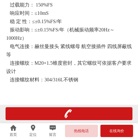
过载能力： 150%FS
响应时间：≤10mS
稳 定 性：≤±0.15%FS/年
振动影响：≤±0.15%FS/年（机械振动频率20Hz～
1000Hz）
电气连接：赫丝曼接头 紧线螺母 航空接插件 四线屏蔽线
等
连接螺纹：M20×1.5锥度密封，其它螺纹可依据客户要求
设计
连接螺纹材料：304/316L不锈钢
热线电话
在线询价
首页
定位
留言