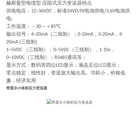
赫斯曼型电缆型
压阻式压力变送器特点
供电电压：
，标准
电池供电
电池供
12~36VDC
24VD;9V
/3.6V
电
;
工作温度：－
～＋
℃
30
85
输出信号：
（二线制）；
，
，
4~20mA
0-10mA
0-20mA
4-
三线制
20mA (
)
（三线制）；
（三线制），
，
1~5VDC
0~5VDC
1-10v
（三线制）；
通讯等；
0~10VDC
RS485
显示方式：数码管四位
显示；液晶五位
显示；
LED
LCD
零点稳定，线性好，变送放大输出高。功耗小，价格低
廉，经济实用
带显示小体积压力变送器