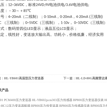
电压：
，标准
电池供电
电池供电
12~36VDC
24VD;9V
/3.6V
;
温度：－
～＋
℃
30
85
信号：
（二线制）；
，
，
三线制
4~20mA
0-10mA
0-20mA
4-20mA (
)
（三线制）；
（三线制），
，
（三线制
DC
0~5VDC
1-10v
0~10VDC
方式：数码管四位
显示；液晶五位
显示；
LED
LCD
稳定，线性好，变送放大输出高。功耗小，价格低廉，经济实用
篇：
HL-YB601高温型压力变送器
下一篇：
HL-LD-80G高频雷达
关产品
601 PCM400压力变送器
HL-YB602pcm303压力传感器
BP800压力变送器仪表
H
02-HC12压力变送器航插
BP800压力传变送器
BP800压力传感器仪表
BP800压