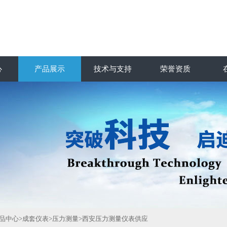
心
产品展示
技术与支持
荣誉资质
品中心
>
成套仪表
>
压力测量
>西安压力测量仪表供应