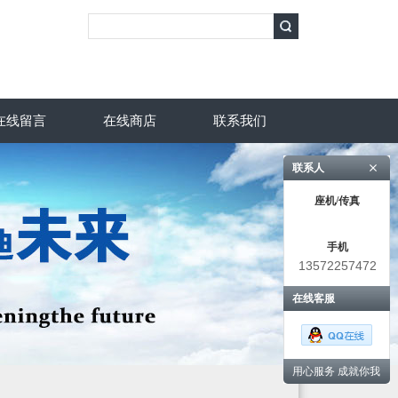
在线留言
在线商店
联系我们
联系人
座机/传真
手机
13572257472
在线客服
用心服务 成就你我