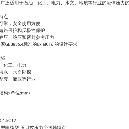
可广泛适用于石油、化工、电力、水文、地质等行业的流体压力
特点
能可靠，安全使用方便
有短路保护和反极性保护
测表压、绝压和密封参考压力
国家
标准的
的设计要求
GB3836.4
ExiaICT6
领域
、化工、电力
市供水、水文勘探
备配套、液压等行业
结构
单位
:(
:mm)
0-1.5G12
曼型电缆型
压阻式压力变送器特点