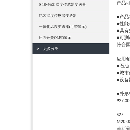
产品
0-10v输出温度传感器变送器
铠装温度传感器变送器
●产品
■性
一体化温度变送器(可带显示)
■具
■可
压力开关OLED显示
符合
更多分类
应用
■石油
■城
■设
●外形
927.00
S27
M20.0
赫斯