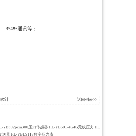
）；
通讯等；
RS485
液位计
返回列表>>
L-YB602pcm300压力传感器
HL-YB601-4G4G无线压力
HL
力变送器
HL-YBLS118数字压力表