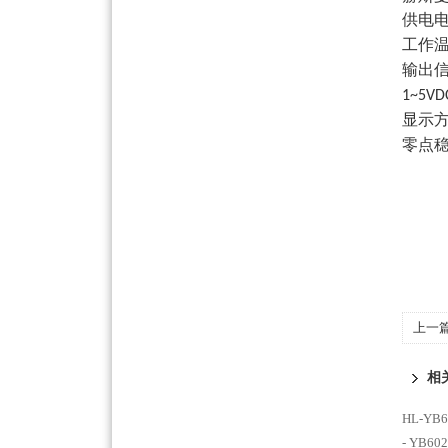
供电
工作
输出
1~5V
显示
零点
上一
相
HL-YB
- YB6