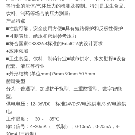
等行业的流体
气体压力的检测及控制。特别是卫生食品、
/
饮料、制药等场合的压力测量
;
产品特点
■性能可靠，安全使用方便■具有短路保护和反极性保护
■可测表压、绝压和密封参考压力
■符合国家
标准的
的设计要求
GB3836.4
ExiaICT6
●应用领域
■卫生食品、饮料、制药行业■城市供水、水文勘探■设备
配套、液压等行业
●外形结构
单位
:(
:mm)75mm 90mm 50.5mm
赫斯曼型
分为：普通型、加强抗干扰型、三重防雷型、数字智能
型。
供电电压：
，标准
电池供电
电池供
12~36VDC
24VD;9V
/3.6V
电
;
工作温度：－
～＋
℃
30
85
输出信号：
（二线制）；
，
，
4~20mA
0-10mA
0-20mA
4-
三线制
20mA (
)