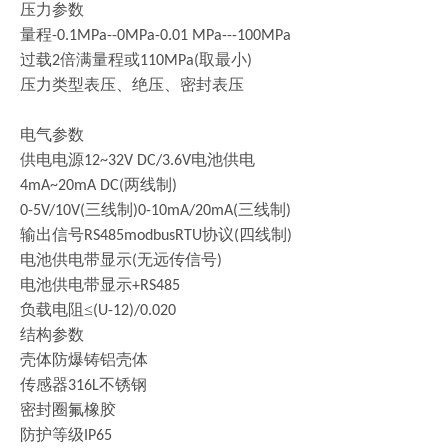
压力参数
量程
-0.1MPa--0MPa-0.01 MPa---100MPa
过载
倍满量程或
取最小
2
110MPa(
)
压力类型表压、绝压、密封表压
电气参数
供电电源
电池供电
12~32V DC/3.6V
两线制
4mA~20mA DC(
)
三线制
三线制
0-5V/10V(
)0-10mA/20mA(
)
输出信号
协议
四线制
RS485modbusRTU
(
)
电池供电带显示
无远传信号
(
)
电池供电带显示
+RS485
负载电阻
≤
(U-12)/0.020
结构参数
壳体防爆铸铝壳体
传感器
不锈钢
316L
密封圈氟橡胶
防护等级
IP65