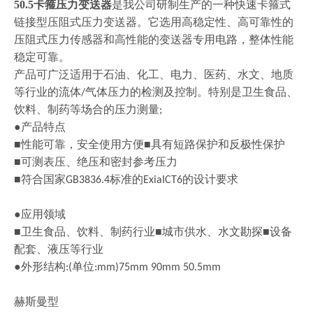
50.5卡箍压力变送器
是我公司研制生产的一种快速卡箍式
链接型压阻式压力变送器。它选用高稳定性、高可靠性的
压阻式压力传感器和高性能的变送器专用电路，整体性能
稳定可靠。
产品可广泛适用于石油、化工、电力、医药、水文、地质
等行业的流体
气体压力的检测及控制。特别是卫生食品、
/
饮料、制药等场合的压力测量
;
●产品特点
■性能可靠，安全使用方便■具有短路保护和反极性保护
■可测表压、绝压和密封参考压力
■符合国家
标准的
的设计要求
GB3836.4
ExiaICT6
●应用领域
■卫生食品、饮料、制药行业■城市供水、水文勘探■设备
配套、液压等行业
●外形结构
单位
:(
:mm)75mm 90mm 50.5mm
赫斯曼型