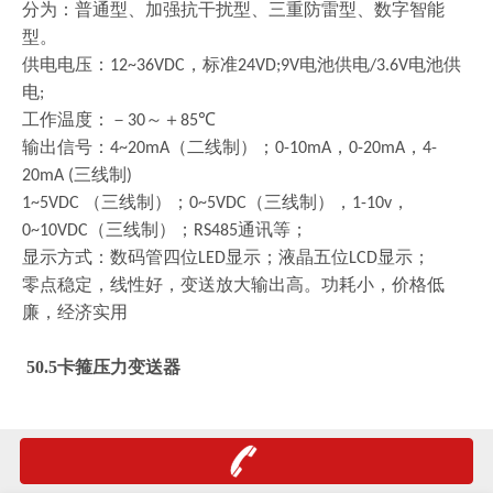
分为：普通型、加强抗干扰型、三重防雷型、数字智能
型。
供电电压：
，标准
电池供电
电池供
12~36VDC
24VD;9V
/3.6V
电
;
工作温度：－
～＋
℃
30
85
输出信号：
（二线制）；
，
，
4~20mA
0-10mA
0-20mA
4-
三线制
20mA (
)
（三线制）；
（三线制），
，
1~5VDC
0~5VDC
1-10v
（三线制）；
通讯等；
0~10VDC
RS485
显示方式：数码管四位
显示；液晶五位
显示；
LED
LCD
零点稳定，线性好，变送放大输出高。功耗小，价格低
廉，经济实用
50.5卡箍压力变送器