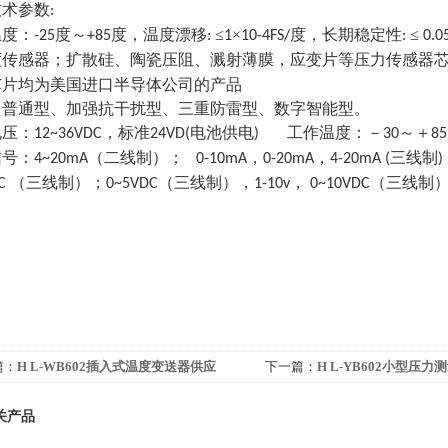
技术参数
:
温度：
度～
度，温度漂移
≤
×
度，长期稳定性
≤
-25
+85
:
1
10-4FS/
:
0.0
度传感器；扩散硅、陶瓷压阻、溅射薄膜，应变片等压力传感器
芯片均为美国进口半导体公司的产品
：普通型、加强抗干扰型、三重防雷型、数字智能型。
电压：
，标准
电池供电
工作温度：－
～＋
12~36VDC
24VD(
)
30
85
信号：
（二线制）；
，
，
三线制
4~20mA
0-10mA
0-20mA
4-20mA (
)
（三线制）；
（三线制），
，
（三线制
DC
0~5VDC
1-10v
0~10VDC
篇：
H L-WB602插入式温度变送器供应
下一篇：
H L-YB602小型压力
关产品