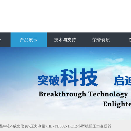
心
产品展示
技术与支持
荣誉资质
品中心
>
成套仪表
>
压力测量
>HL -YB602- HC12小型航插压力变送器