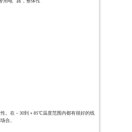
专用电
路，整体性
定性。在－
到＋
℃温度范围内都有很好的线
30
85
测场合。