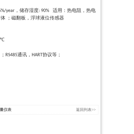
，储存湿度
适用：热电阻，热电
5%/year
: 90%
芯体
；磁翻板，浮球液位传感器
℃
）；
通讯，
协议等；
RS485
HART
测量仪表
返回列表>>