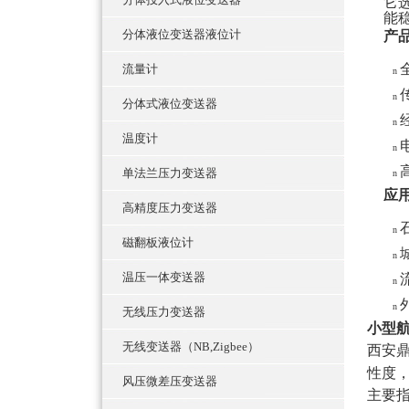
它
能
分体液位变送器液位计
产
流量计
n
n
分体式液位变送器
n
温度计
n
单法兰压力变送器
n
应
高精度压力变送器
n
磁翻板液位计
n
温压一体变送器
n
n
无线压力变送器
小型
无线变送器（NB,Zigbee）
西安
性度
风压微差压变送器
主要