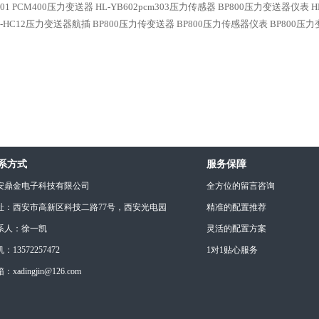
601 PCM400压力变送器
HL-YB602pcm303压力传感器
BP800压力变送器仪表
H
02-HC12压力变送器航插
BP800压力传变送器
BP800压力传感器仪表
BP800压
系方式
服务保障
安鼎金电子科技有限公司
全方位的留言咨询
址：西安市高新区科技二路77号，西安光电园
精准的配置推荐
系人：徐一凯
灵活的配置方案
：13572257472
1对1贴心服务
：xadingjin@126.com