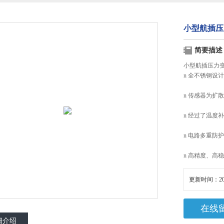
小型航插压
简要描述
小型航插压力
n 全不锈钢设
n 传感器为扩散
n 经过了温度
n 电路多重防
n 高精度、高
更新时间：20
在线
细介绍