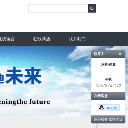
在线留言
在线商店
联系我们
联系人
座机/传真
手机
13572257472
在线客服
用心服务 成就你我