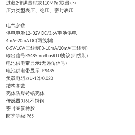
过载
倍满量程或
取最小
2
110MPa(
)
压力类型表压、绝压、密封表压
电气参数
供电电源
电池供电
12~32V DC/3.6V
两线制
4mA~20mA DC(
)
三线制
三线制
0-5V/10V(
)0-10mA/20mA(
)
输出信号
协议
四线制
RS485modbusRTU
(
)
电池供电带显示
无远传信号
(
)
电池供电带显示
+RS485
负载电阻
≤
(U-12)/0.020
结构参数
壳体防爆铸铝壳体
传感器
不锈钢
316L
密封圈氟橡胶
防护等级
IP65