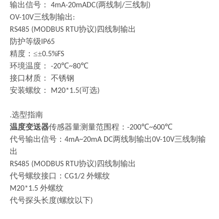
输出信号：
两线制
三线制
4mA-20mADC(
/
)
三线制输出
OV-10V
:
协议
四线制输出
RS485 (MODBUS RTU
)
防护等级
IP65
精度：
≤±
0.5%FS
环境温度：
℃
℃
-20
~80
接口材质：
不锈钢
安装螺纹：
可选
M20*1.5(
)
选型指南
.
温度变送器
传感器量测量范围程：
℃
℃
-200
~600
代号输出信号：
两线制输出
三线制输
4mA~20mA DC
0V-10V
出
协议
四线制输出
RS485 (MODBUS RTU
)
代号螺纹接口：
外螺纹
CG1/2
外螺纹
M20*1.5
代号探头长度
螺纹以下
(
)