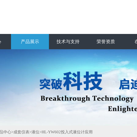
心
产品展示
技术与支持
荣誉资质
品中心
>
成套仪表
>
液位
>HL-YW602投入式液位计应用