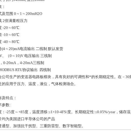
数：
及范围 0～1～200mH2O
载 2倍满量程压力
 -20～60℃
 -10～60℃
 -40～80℃
(4～20)mA电流输出 二线制 默认发货
)V、（0～10)V 电压输出 三线制
A，0-20mA，4-20mA三线制
 MODBUS RTU协议输出 四线制
金公司生产的变送器电路板模块，具有良好的可调性和*的长期稳定性。在－30
泛的应用于压力、温度，液位，气体检测场合。
标及特点：
术参数:
：-25度～+85度，温度漂移:≤1×10-4FS/度。长期稳定性:≤0.05%/year
片均为美国进口半导体公司的产品
普通型、加强抗干扰型、三重防雷型、数字智能型。