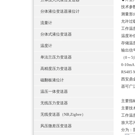
技术参
分体液位变送器液位计
测量形式
允许过
流量计
工作温度
分体式液位变送器
温度补偿
存储温度
温度计
输出信号
单法兰压力变送器
（0～5
0-10m
高精度压力变送器
RS485
西安鼎
磁翻板液位计
器可广
温压一体变送器
主要指
无线压力变送器
主要技
无线变送器（NB,Zigbee）
工作温度
放大芯
风压微差压变送器
分为：