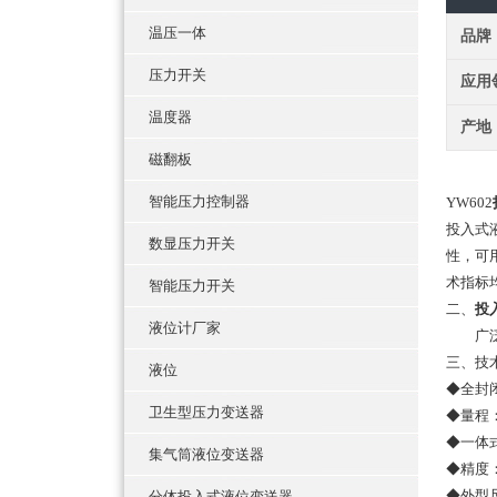
温压一体
品牌
压力开关
应用
温度器
产地
磁翻板
智能压力控制器
YW602
投入式
数显压力开关
性，可
术指标
智能压力开关
二、
投
液位计厂家
广泛应
三、技
液位
◆全封
卫生型压力变送器
◆量程
◆一体
集气筒液位变送器
◆精度：0
◆外型尺
分体投入式液位变送器