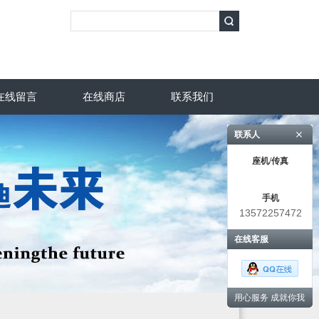
在线留言
在线商店
联系我们
联系人
座机/传真
手机
13572257472
在线客服
用心服务 成就你我