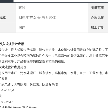
环路
测量范围
领域
制药,矿产,冶金,电力,轻工
介质温度
国产
加工定制
投入式液位计应用
液位计、投入式液位传感器、液位变送器、水位液位计采用进口充油硅芯片，不
用于许多工业场合较弱的腐蚀性介质中；电路部分的关键元器件、压力敏感芯子
均达到水平，产品有很好的稳定性和较高的精度。
入式液位计应用
范围
用于水厂、污水处理厂、城市供水、高楼水池、水井、矿井、工业水池、水
术参数
闭式电路，具有防潮、防结露、防渗漏功能
：0～100米
式
.25%FS
寸长约140mm, 直径28mm