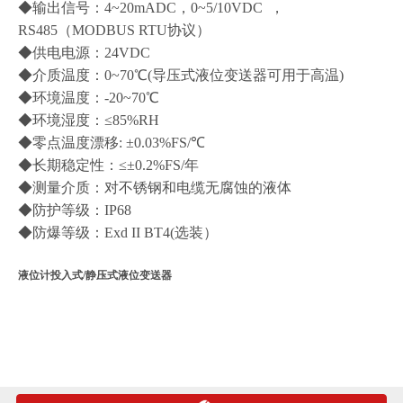
◆输出信号：4~20mADC，0~5/10VDC ，
RS485（MODBUS RTU协议）
◆供电电源：24VDC
◆介质温度：0~70℃(导压式液位变送器可用于高温)
◆环境温度：-20~70℃
◆环境湿度：≤85%RH
◆零点温度漂移: ±0.03%FS/℃
◆长期稳定性：≤±0.2%FS/年
◆测量介质：对不锈钢和电缆无腐蚀的液体
◆防护等级：IP68
◆防爆等级：Exd II BT4(选装）
液位计投入式/静压式液位变送器