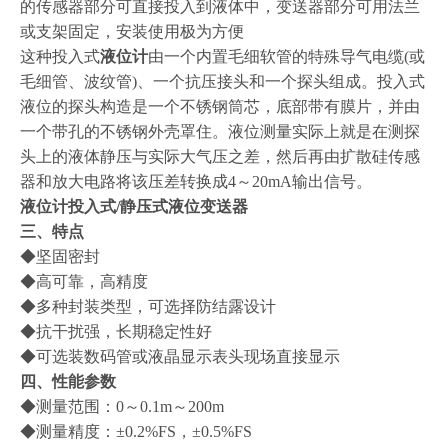
的传感器部分可直接投入到液体中，变送器部分可用法兰
或支架固定，安装使用极为方便
这种投入式
液位计
由一个内置毛细软管的特殊导气电缆
(或
毛细管、波纹管)、一个抗压接头和一个探头组成。投入式
液位的探头构造是一个不锈钢筒芯，底部带有膜片，并由
一个带孔的不锈钢外壳罩住。液位测量实际上就是在测探
头上的液体静压与实际大气压之差，然后再由扩散硅传感
器和放大电路将该压差转换成4～20mA输出信号。
液位计投入式/静压式液位变送器
三、特点
◆坚固密封
◆高可靠，高精度
◆多种封装类型，可选择防结露设计
◆抗干扰强，长期稳定性好
◆可选装数码管或液晶显示表头现场直接显示
四、性能参数
◆测量范围：0～0.1m～200m
◆测量精度：±0.2%FS，±0.5%FS