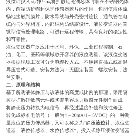
液位计投入式/静压式将扩散硅充油芯体封装在不锈钢壳体
内，前端防护帽起保护传感器膜片的作用，也能使液体流
畅地接触到膜片，防水导线与外壳密封连接，通气管在电
缆内与外界相连，内部结构防结露设计。液位变送器内置
微型信号处理电路，可进行远程传输，具有良好的稳定性
和可靠性。
液位变送器广泛应用于水利、环保、工业过程控制、石
油、化工、医药等领域敞开容器的液位测量。该液位变送
器根据现场工况可分为电缆投入式、不锈钢直插式或高温
导压管式可选。安装方法为：无固定装置，螺纹安装，法
兰安装。
二、原理和结构
基于所测液体静压与该液体的高度成比例的原理，采用隔
离型扩散硅敏感元件或陶瓷电容压力敏感元件制作而成，
将静态压力转换为电信号，再经过温度补偿和线性修正，
转化成标准电信号（一般为
4～20mA/1～5VDC）的一种测
量液位的压力传感器，又可以称之为“静压
液位计
、液位变
送器、液位传感器、水位传感器"。投入式静压液位变送器