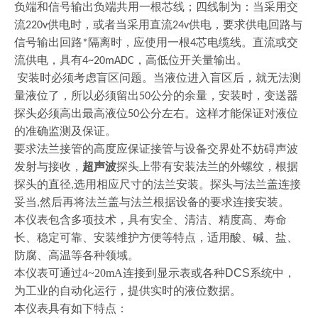
负端和信号输出负端共用一根芯线；四线制为：当采用交
流
供电时，或者当采用直流
供电，要求供电回路与
220v
24v
信号输出回路
隔离时，应使用一根
芯电缆线。直流或交
*
4
流供电，具有
，高低位开关量输出。
4~20mADC
安装时必须考虑盲区问题。当液位进入盲区后，就无法测
量液位了，所以必须留出
公分的余量，安装时，变送器
50
探头必须高出最高液位
公分左右。这样才能保证对液位
50
的准确监测及保证。
要求法兰接管的高度应保证接管与设备交界处不妨碍声波
发射与接收，
超声波
探头上带有安装法兰的外螺纹，根据
探头的直径
选用相应尺寸的法兰安装。探头与法兰盖连接
,
妥当
然后再将法兰盖与法兰根据设备的要求连接安装。
,
本仪表包含多项技术，具有安全、清洁、精度高、寿命
长、稳定可靠、安装维护方便等特点，适用酸、碱、盐、
防腐、高温等各种领域。
本仪表可通过
4~20mA
连接到显示表或各种
DCS
系统中，
为工业的自动化运行，提供实时的液位数据。
本仪表具有如下特点：