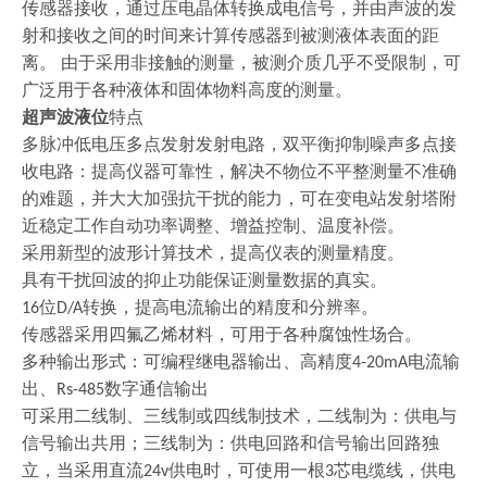
传感器接收，通过压电晶体转换成电信号，并由声波的发
射和接收之间的时间来计算传感器到被测液体表面的距
离。
由于采用非接触的测量，被测介质几乎不受限制，可
广泛用于各种液体和固体物料高度的测量。
超声波液位
特点
多脉冲低电压多点发射发射电路，双平衡抑制噪声多点接
收电路：提高仪器可靠性，解决不物位不平整测量不准确
的难题，并大大加强抗干扰的能力，可在变电站发射塔附
近稳定工作自动功率调整、增益控制、温度补偿。
采用新型的波形计算技术，提高仪表的测量精度。
具有干扰回波的抑止功能保证测量数据的真实。
位
转换，提高电流输出的精度和分辨率。
16
D/A
传感器采用四氟乙烯材料，可用于各种腐蚀性场合。
多种输出形式：可编程继电器输出、高精度
电流输
4-20mA
出、
数字通信输出
Rs-485
可采用二线制、三线制或四线制技术，二线制为：供电与
信号输出共用；三线制为：供电回路和信号输出回路独
立，当采用直流
供电时，可使用一根
芯电缆线，供电
24v
3