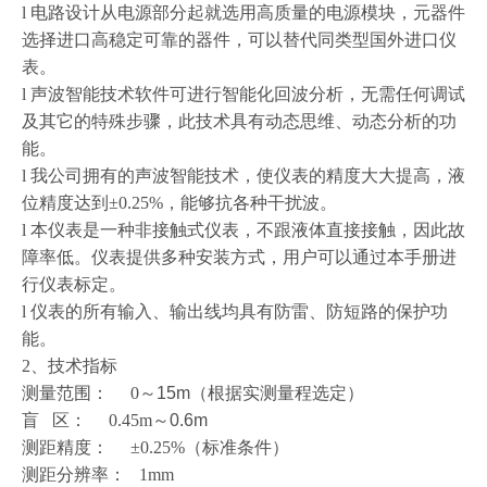
l
电路设计从电源部分起就选用高质量的电源模块，元器件
选择进口高稳定可靠的器件，可以替代同类型国外进口仪
表。
l
声波智能技术软件可进行智能化回波分析，无需任何调试
及其它的特殊步骤，此技术具有动态思维、动态分析的功
能。
l
我公司拥有的声波智能技术，使仪表的精度大大提高，液
位精度达到
±0.25%
，能够抗各种干扰波。
l
本仪表是一种非接触式仪表，不跟液体直接接触，因此故
障率低。仪表提供多种安装方式，用户可以通过本手册进
行仪表标定。
l
仪表的所有输入、输出线均具有防雷、防短路的保护功
能。
2
、技术指标
测量范围：
0
～
15m
（根据实测量程选定）
盲
区：
0.45m
～
0.6m
测距精度：
±0.25%
（标准条件）
测距分辨率：
1mm