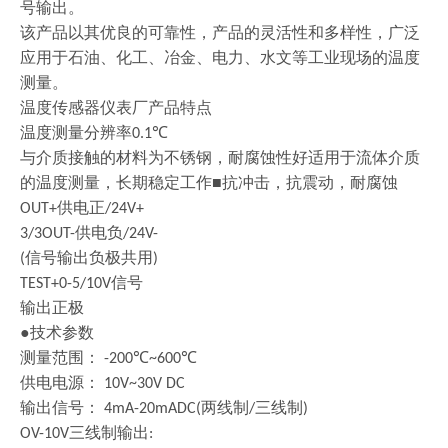
号输出。
该产品以其优良的可靠性，产品的灵活性和多样性，广泛
应用于石油、化工、冶金、电力、水文等工业现场的温度
测量。
温度传感器仪表厂产品特点
温度测量分辨率
℃
0.1
与介质接触的材料为不锈钢，耐腐蚀性好适用于流体介质
的温度测量，长期稳定工作
■抗冲击，抗震动，耐腐蚀
供电正
OUT+
/24V+
供电负
3/3OUT-
/24V-
信号输出负极共用
(
)
信号
TEST+0-5/10V
输出正极
●技术参数
测量范围：
℃
℃
-200
~600
供电电源：
10V~30V DC
输出信号：
两线制
三线制
4mA-20mADC(
/
)
三线制输出
OV-10V
: