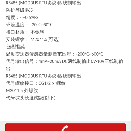
协议
四线制输出
RS485 (MODBUS RTU
)
防护等级
IP65
精度：
≤±
0.5%FS
环境温度：
℃
℃
-20
~80
接口材质：
不锈钢
安装螺纹：
可选
M20*1.5(
)
选型指南
.
温度变送器传感器量测量范围程：
℃
℃
-200
~600
代号输出信号：
两线制输出
三线制输
4mA~20mA DC
0V-10V
出
协议
四线制输出
RS485 (MODBUS RTU
)
代号螺纹接口：
外螺纹
CG1/2
外螺纹
M20*1.5
代号探头长度
螺纹以下
(
)