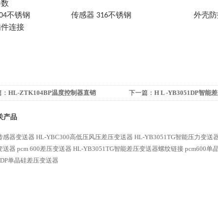
参数
不锈钢 传感器
不锈钢 外壳防
04
316
插件连接
篇：
HL-ZTK104BP温度控制器直销
下一篇：
H L -YB3051DP
关产品
传感器变送器
HL-YBC300高低压风压差压变送器
HL-YB3051TG智能压力变
变送器
pcm 600差压变送器
HL-YB3051TG智能差压变送器螺纹链接
pcm600
51DP单晶硅差压变送器