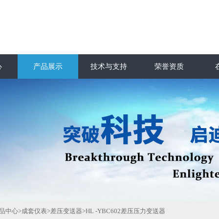
心
产品展示
技术与支持
荣誉资质
品中心
>
成套仪表
>
差压变送器
>HL -YBC602差压压力变送器