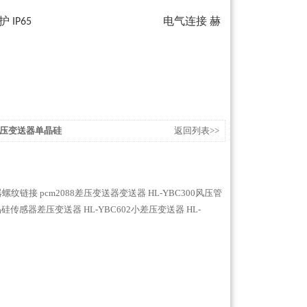
护
电气连接 赫
IP65
智能差压变送器单晶硅
返回列表>>
送器螺纹链接
pcm2088差压变送器变送器
HL-YBC300风压管
单晶硅传感器差压变送器
HL-YBC602小差压变送器
HL-