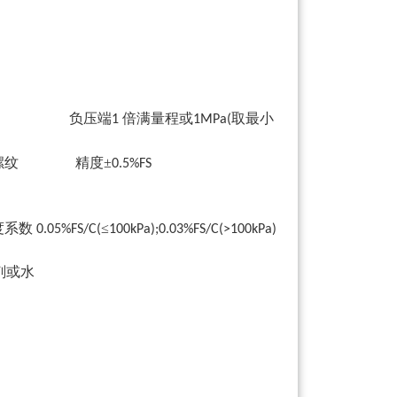
 负压端
倍满量程或
取最小
1
1MPa(
螺纹 精度±
0.5%FS
度系数
≤
0.05%FS/C(
100kPa);0.03%FS/C(>100kPa)
或水