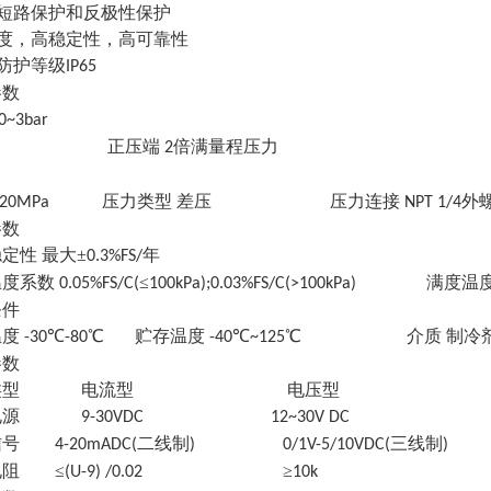
有短路保护和反极性保护
精度，高稳定性，高可靠性
防护等级
IP65
参数
0~3bar
正压端
倍满量程压力
2
)
压力类型 差压 压力连接
外
20MPa
NPT 1/4
参数
稳定性
最大
±
年
0.3%FS/
温度系数
≤
满度温
0.05%FS/C(
100kPa);0.03%FS/C(>100kPa)
条件
温度
℃
℃ 贮存温度
℃
℃ 介质 制冷剂
-30
-80
-40
~125
参数
类型
电流型
电压型
电源
9-30VDC 12~30V DC
信号
二线制
三线制
4-20mADC(
) 0/1V-5/10VDC(
)
电阻
≤
≥
(U-9) /0.02
10k