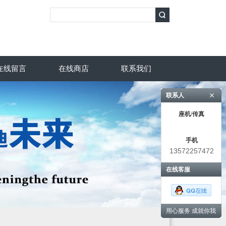
在线留言
在线商店
联系我们
联系人
座机/传真
手机
13572257472
在线客服
用心服务 成就你我