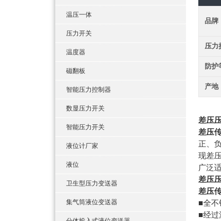
温压一体
品牌
压力开关
压力
温度器
防护
磁翻板
产地
智能压力控制器
数显压力开关
差压
智能压力开关
差压
正、
液位计厂家
现差
液位
广泛
差压
卫生型压力变送器
差压
集气筒液位变送器
■全
■经
分体投入式液位变送器