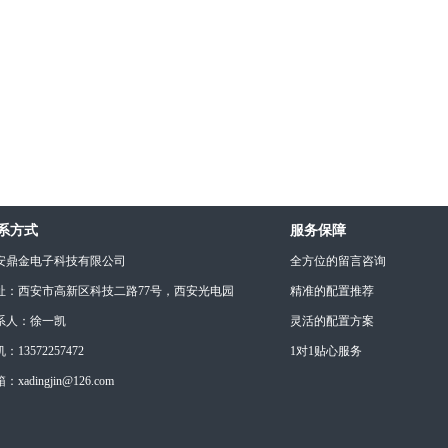
系方式
服务保障
安鼎金电子科技有限公司
全方位的留言咨询
址：西安市高新区科技二路77号，西安光电园
精准的配置推荐
系人：徐一凯
灵活的配置方案
：13572257472
1对1贴心服务
：xadingjin@126.com