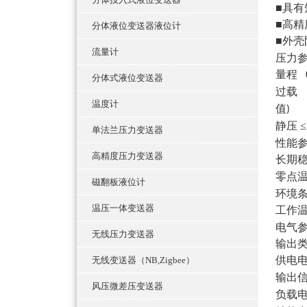
■具
■高
分体液位变送器液位计
■外壳
流量计
压力
量程
分体式液位变送器
过载
温度计
值
静压
≤
单法兰压力变送器
性能
高精度压力变送器
长期
零点
磁翻板液位计
环境
温压一体变送器
工作
电气
无线压力变送器
输出
供电
无线变送器（NB,Zigbee）
输出
风压微差压变送器
负载