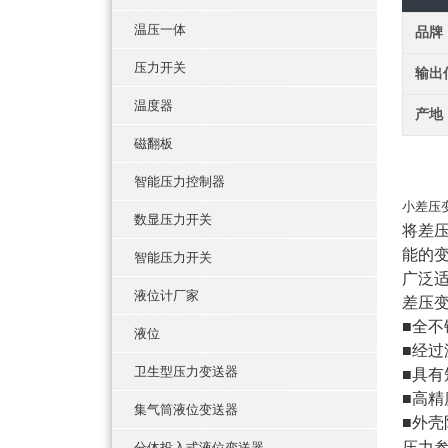
温压一体
品牌
压力开关
输出
温度器
产地
磁翻板
智能压力控制器
小差压
数显压力开关
将差
能的
智能压力开关
广泛
液位计厂家
差压
■全
液位
■经
卫生型压力变送器
■具
■高
集气筒液位变送器
■外壳
压力
分体投入式液位变送器