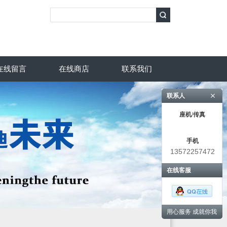
在线留言
在线商店
联系我们
联系人
座机/传真
手机
13572257472
在线客服
用心服务 成就你我