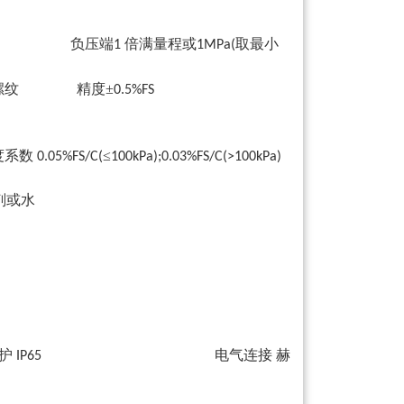
 负压端
倍满量程或
取最小
1
1MPa(
螺纹 精度±
0.5%FS
度系数
≤
0.05%FS/C(
100kPa);0.03%FS/C(>100kPa)
或水
护
电气连接 赫
IP65