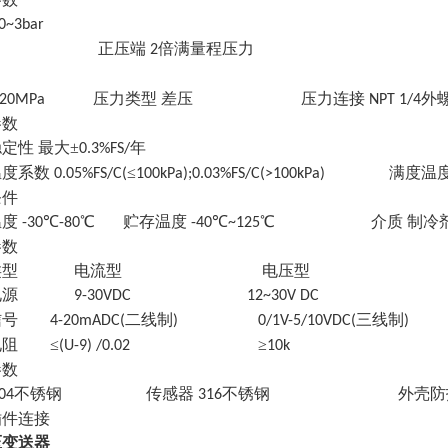
0~3bar
正压端
倍满量程压力
2
)
压力类型 差压 压力连接
外
20MPa
NPT 1/4
参数
稳定性
最大
±
年
0.3%FS/
温度系数
≤
满度温
0.05%FS/C(
100kPa);0.03%FS/C(>100kPa)
条件
温度
℃
℃ 贮存温度
℃
℃ 介质 制冷剂
-30
-80
-40
~125
参数
类型
电流型
电压型
电源
9-30VDC 12~30V DC
信号
二线制
三线制
4-20mADC(
) 0/1V-5/10VDC(
)
电阻
≤
≥
(U-9) /0.02
10k
参数
不锈钢 传感器
不锈钢 外壳防
04
316
插件连接
压变送器