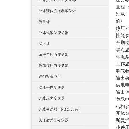
量程
分体液位变送器液位计
过载
值
流量计
静压
≤
分体式液位变送器
性能
长期
温度计
零点
单法兰压力变送器
环境
工作
高精度压力变送器
电气
磁翻板液位计
输出
供电
温压一体变送器
输出
无线压力变送器
负载
结构
无线变送器（NB,Zigbee）
壳体
3
风压微差压变送器
斯曼
小差