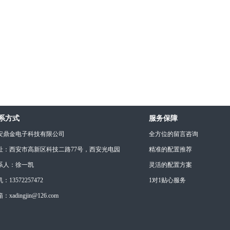
系方式
服务保障
安鼎金电子科技有限公司
全方位的留言咨询
址：西安市高新区科技二路77号，西安光电园
精准的配置推荐
系人：徐一凯
灵活的配置方案
：13572257472
1对1贴心服务
：xadingjin@126.com