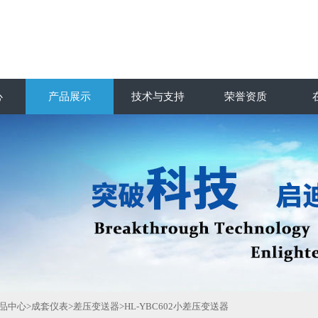
心
产品展示
技术与支持
荣誉资质
品中心
>
成套仪表
>
差压变送器
>HL-YBC602小差压变送器