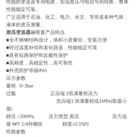
性能的变送器专用电路，实现差压与电信号的转换，整体
性能稳定可靠。
广泛适用于石油、化工、电力、水文、等管道各种气体，
液体的差压测量。
差压变送器
赫斯曼产品特点
■全不锈钢结构设计，体积小质量轻，安装方便
■经过温度补偿和老化筛选，性能稳定可靠
■具有短路保护和反极性保护
■高精度，高稳定性，高可靠性
■外壳防护等级
IP65
压力参数
量程
0~3bar
过载
正压端
倍满量程压力
2
负压端
倍满量程或
取最小
1
1MPa(
值
)
静压
≤
压力类型 差压 压力连
20MPa
接
外螺纹 精度±
NPT 1/4
0.5%FS
性能参数