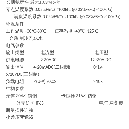
长期稳定性
最大
±
年
0.3%FS/
零点温度系数
≤
0.05%FS/C(
100kPa);0.03%FS/C(>100kPa)
满度温度系数
≤
0.05%FS/C(
100kPa);0.03%FS/C(>100kPa)
环境条件
工作温度
℃
℃ 贮存温度
℃
℃
-30
-80
-40
~125
介质 制冷剂或水
电气参数
输出类型
电流型
电压型
供电电源
9-30VDC 12~30V DC
输出信号
二线制
4-20mADC(
) 0/1V-
三线制
5/10VDC(
)
负载电阻
≤
≥
(U-9) /0.02
10k
结构参数
壳体
不锈钢 传感器
不锈钢
304
316
外壳防护
电气连接 赫
IP65
斯曼插件连接
小
差压变送器