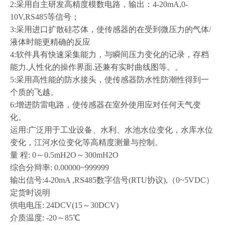
2:采用自主研发高精度模数电路，输出：4-20mA,0-
10V,RS485等信号；
3:采用进口扩散硅芯体，使传感器的在受到微压力的气体/
液体时能更精确的反应
4:软件具有快速采集能力，与瞬间压力变化的记录，存档
能力.人性化的操作界面.还兼有实时曲线图等。。
5:采用高性能的防水接头，使传感器防水性防潮性得到一
个质的飞越。
6:增进防雷电路，使传感器在室外使用应对任何天气变
化。
运用
:广泛用于工业设备、水利、水池水位变化，水库水位
变化，江河水位变化等高精度测量与控制。
量
程
: 0～0.5mH2O～300mH2O
综合分辩率
: 0.00000~999999
输出信号
:4-20mA ,RS485数字信号(RTU协议),（0~5VDC）
定货时说明
供电电压
: 24DCV(15～30DCV)
介质温度
: -20～85℃