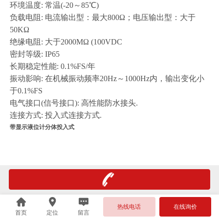
环境温度
: 常温(-20～85℃)
负载电阻
: 电流输出型：最大800Ω；电压输出型：大于
50KΩ
绝缘电阻
: 大于2000MΩ (100VDC
密封等级
: IP65
长期稳定性能
: 0.1%FS/年
振动影响
: 在机械振动频率20Hz～1000Hz内，输出变化小
于0.1%FS
电气接口
(信号接口): 高性能防水接头.
连接方式
: 投入式连接方式.
带显示液位计分体投入式
热线电话
在线询价
首页
定位
留言