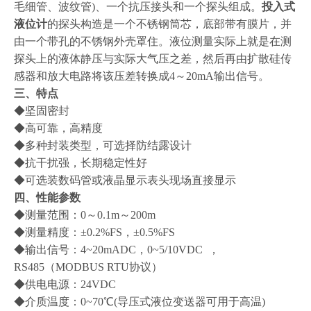
毛细管、波纹管)、一个抗压接头和一个探头组成。
投入式
液位计
的探头构造是一个不锈钢筒芯，底部带有膜片，并
由一个带孔的不锈钢外壳罩住。液位测量实际上就是在测
探头上的液体静压与实际大气压之差，然后再由扩散硅传
感器和放大电路将该压差转换成4～20mA输出信号。
三、特点
◆坚固密封
◆高可靠，高精度
◆多种封装类型，可选择防结露设计
◆抗干扰强，长期稳定性好
◆可选装数码管或液晶显示表头现场直接显示
四、性能参数
◆测量范围：0～0.1m～200m
◆测量精度：±0.2%FS，±0.5%FS
◆输出信号：4~20mADC，0~5/10VDC ，
RS485（MODBUS RTU协议）
◆供电电源：24VDC
◆介质温度：0~70℃(导压式液位变送器可用于高温)