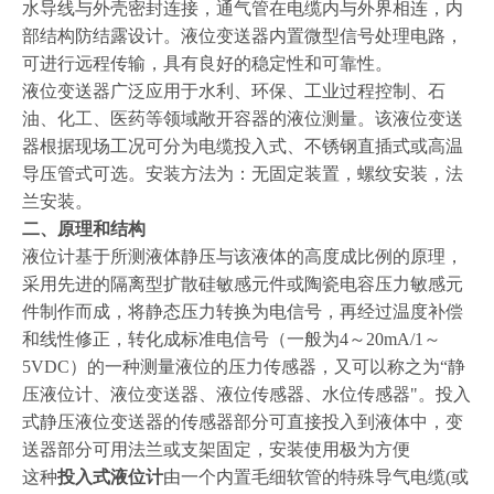
水导线与外壳密封连接，通气管在电缆内与外界相连，内
部结构防结露设计。液位变送器内置微型信号处理电路，
可进行远程传输，具有良好的稳定性和可靠性。
液位变送器广泛应用于水利、环保、工业过程控制、石
油、化工、医药等领域敞开容器的液位测量。该液位变送
器根据现场工况可分为电缆投入式、不锈钢直插式或高温
导压管式可选。安装方法为：无固定装置，螺纹安装，法
兰安装。
二、原理和结构
液位计基于所测液体静压与该液体的高度成比例的原理，
采用先进的隔离型扩散硅敏感元件或陶瓷电容压力敏感元
件制作而成，将静态压力转换为电信号，再经过温度补偿
和线性修正，转化成标准电信号（一般为
4～20mA/1～
5VDC）的一种测量液位的压力传感器，又可以称之为“静
压液位计、液位变送器、液位传感器、水位传感器"。投入
式静压液位变送器的传感器部分可直接投入到液体中，变
送器部分可用法兰或支架固定，安装使用极为方便
这种
投入式液位计
由一个内置毛细软管的特殊导气电缆
(或