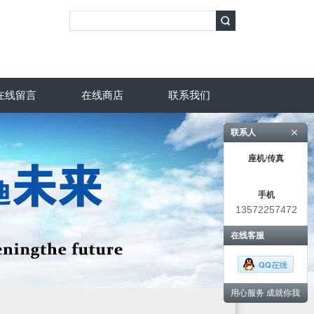
在线留言
在线商店
联系我们
联系人
座机/传真
手机
13572257472
在线客服
用心服务 成就你我