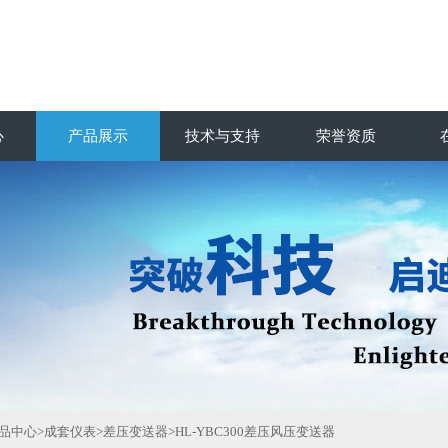
心
产品展示
技术与支持
荣誉资质
品中心
>
成套仪表
>
差压变送器
>HL-YBC300差压风压变送器