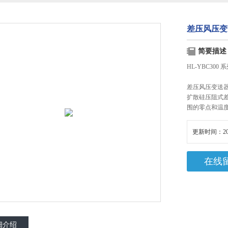
差压风压变
简要描述
HL-YBC300
差压风压变送
扩散硅压阻式差
围的零点和温度
更新时间：20
在线
细介绍