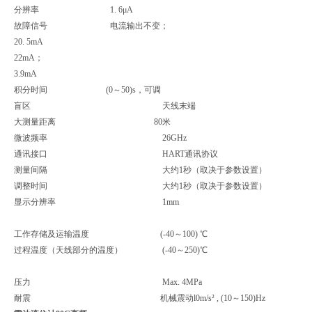
分辨率 1. 6μA
故障信号 电流输出不变；
20. 5mA
22mA；
3.9mA
积分时间 (0～50)s，可调
盲区 天线末端
大测量距离 80米
微波频率 26GHz
通讯接口 HART通讯协议
测量间隔 大约1秒（取决于参数设置）
调整时间 大约1秒（取决于参数设置）
显示分辨率 1mm
工作存储及运输温度 (-40～100) ℃
过程温度（天线部分的温度） (-40～250)℃
压力 Max. 4MPa
耐震 机械震动l0m/s² , (10～150)Hz