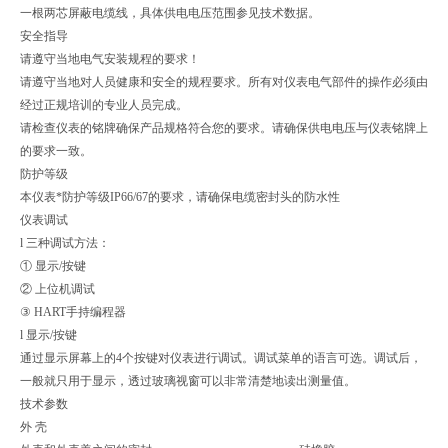
一根两芯屏蔽电缆线，具体供电电压范围参见技术数据。
安全指导
请遵守当地电气安装规程的要求！
请遵守当地对人员健康和安全的规程要求。所有对仪表电气部件的操作必须由
经过正规培训的专业人员完成。
请检查仪表的铭牌确保产品规格符合您的要求。请确保供电电压与仪表铭牌上
的要求一致。
防护等级
本仪表*防护等级IP66/67的要求，请确保电缆密封头的防水性
仪表调试
l 三种调试方法：
① 显示/按键
② 上位机调试
③ HART手持编程器
l 显示/按键
通过显示屏幕上的4个按键对仪表进行调试。调试菜单的语言可选。调试后，
一般就只用于显示，透过玻璃视窗可以非常清楚地读出测量值。
技术参数
外 壳