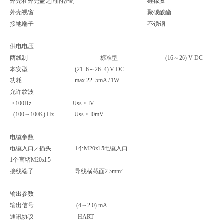
外壳和外壳盖之间的密封 硅橡胶
外壳视窗 聚碳酸酯
接地端子 不锈钢
供电电压
两线制 标准型 (16～26) V DC
本安型 (21. 6～26. 4) V DC
功耗 max 22. 5mA / 1W
允许纹波
-<100Hz Uss < lV
- (100～100K) Hz Uss < l0mV
电缆参数
电缆入口／插头 1个M20xl.5电缆入口
1个盲堵M20xl.5
接线端子 导线横截面2.5mm²
输出参数
输出信号 (4～2 0) mA
通讯协议 HART