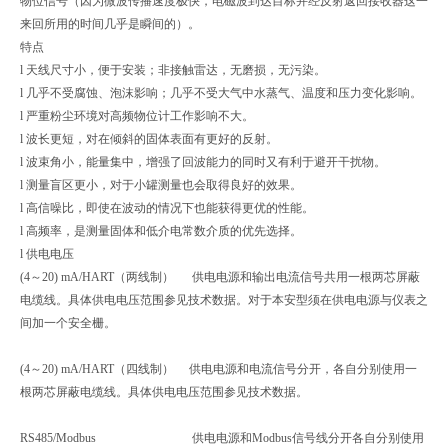
物位信号（因为微波传播速度极快，电磁波到达目标并经反射返回接收器这一
来回所用的时间几乎是瞬间的）。
特点
l 天线尺寸小，便于安装；非接触雷达，无磨损，无污染。
l 几乎不受腐蚀、泡沫影响；几乎不受大气中水蒸气、温度和压力变化影响。
l 严重粉尘环境对高频物位计工作影响不大。
l 波长更短，对在倾斜的固体表面有更好的反射。
l 波束角小，能量集中，增强了回波能力的同时又有利于避开干扰物。
l 测量盲区更小，对于小罐测量也会取得良好的效果。
l 高信噪比，即使在波动的情况下也能获得更优的性能。
l 高频率，是测量固体和低介电常数介质的优先选择。
l 供电电压
(4～20) mA/HART（两线制） 供电电源和输出电流信号共用一根两芯屏蔽
电缆线。具体供电电压范围参见技术数据。对于本安型须在供电电源与仪表之
间加一个安全栅。
(4～20) mA/HART（四线制） 供电电源和电流信号分开，各自分别使用一
根两芯屏蔽电缆线。具体供电电压范围参见技术数据。
RS485/Modbus 供电电源和Modbus信号线分开各自分别使用